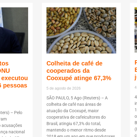
tos
Colheita de café de
ONU
cooperados da
ã executou
Cooxupé atinge 67,3%
6 pessoas
4
5 de agosto de 2026
4
SÃO PAULO, 5 Ago (Reuters) – A
i
colheita de café nas áreas de
1
atuação da Cooxupé, maior
ers) – Pelo
o
cooperativa de cafeicultores do
oram
B
Brasil, atingiu 67,3% do total,
b acusações
(
mantendo o menor ritmo desde
ança nacional
c
2018 em um ano em que produtores