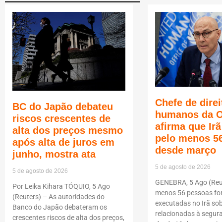
Chefe de direi
BC do Japão debateu
humanos da 
riscos crescentes de
afirma que Ir
alta dos preços mesmo
pelo menos 5
após alta de juros em
desde março
junho, mostra ata
5 de agosto de 2026
5 de agosto de 2026
GENEBRA, 5 Ago (Reut
Por Leika Kihara TÓQUIO, 5 Ago
menos 56 pessoas f
(Reuters) – As autoridades do
executadas no Irã so
Banco do Japão debateram os
relacionadas à segur
crescentes riscos de alta dos preços,