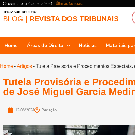
quinta-feira, 6 agosto, 2026
Últimas Notícias:
THOMSON REUTERS
BLOG |
REVISTA DOS TRIBUNAIS
Home
Áreas do Direito
Notícias
Materiais p
Home
-
Artigos
-
Tutela Provisória e Procedimentos Especiais,
Tutela Provisória e Procedi
de José Miguel Garcia Medi
12/08/2024
Redação