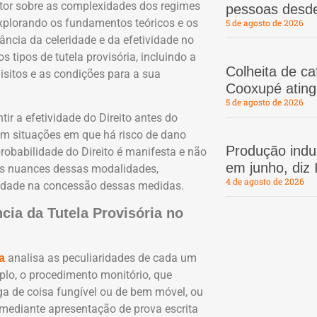
leitor sobre as complexidades dos regimes
pessoas desd
explorando os fundamentos teóricos e os
5 de agosto de 2026
cia da celeridade e da efetividade no
s tipos de tutela provisória, incluindo a
Colheita de c
isitos e as condições para a sua
Cooxupé atin
5 de agosto de 2026
ir a efetividade do Direito antes do
 em situações em que há risco de dano
Produção indus
probabilidade do Direito é manifesta e não
em junho, diz
as nuances dessas modalidades,
4 de agosto de 2026
lidade na concessão dessas medidas.
cia da Tutela Provisória no
analisa as peculiaridades de cada um
a
plo, o procedimento monitório, que
ga de coisa fungível ou de bem móvel, ou
 mediante apresentação de prova escrita