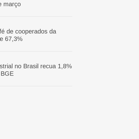
e março
afé de cooperados da
ge 67,3%
trial no Brasil recua 1,8%
 IBGE