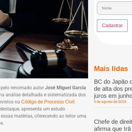
Mais lidas
BC do Japão d
ta pelo renomado autor
José Miguel Garcia
de alta dos p
uma análise detalhada e sistematizada dos
juros em junho
revistos no
5 de agosto de 2026
Código de Processo Civil
e destaque, apresenta um estudo
essas matérias, oferecendo ao leitor uma
Chefe de dire
s.
afirma que Ir