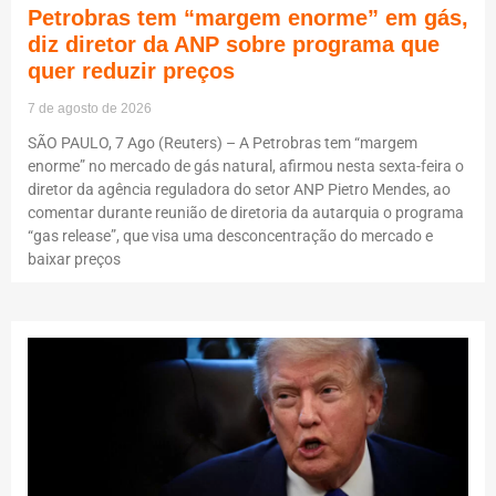
Petrobras tem “margem enorme” em gás,
diz diretor da ANP sobre programa que
quer reduzir preços
7 de agosto de 2026
SÃO PAULO, 7 Ago (Reuters) – A Petrobras tem “margem
enorme” no mercado de gás natural, afirmou nesta sexta-feira o
diretor da agência reguladora do setor ANP Pietro Mendes, ao
comentar durante reunião de diretoria da autarquia o programa
“gas release”, que visa uma desconcentração do mercado e
baixar preços