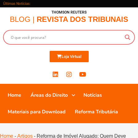
Últimas Notícias:
THOMSON REUTERS
BLOG |
REVISTA DOS TRIBUNAIS
Loja Virtual
Home
Áreas do Direito
Notícias
Materiais para Download
Reforma Tributária
Home
-
Artigos
-
Reforma de Imóvel Alugado: Quem Deve