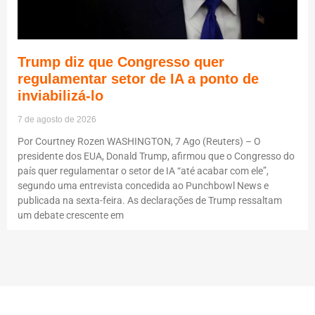
Trump diz que Congresso quer
regulamentar setor de IA a ponto de
inviabilizá-lo
7 de agosto de 2026
Por Courtney Rozen WASHINGTON, 7 Ago (Reuters) – O
presidente dos EUA, Donald Trump, afirmou que o Congresso do
país quer regulamentar o setor de IA “até acabar com ele”,
segundo uma entrevista concedida ao Punchbowl News e
publicada na sexta-feira. As declarações de Trump ressaltam
um debate crescente em