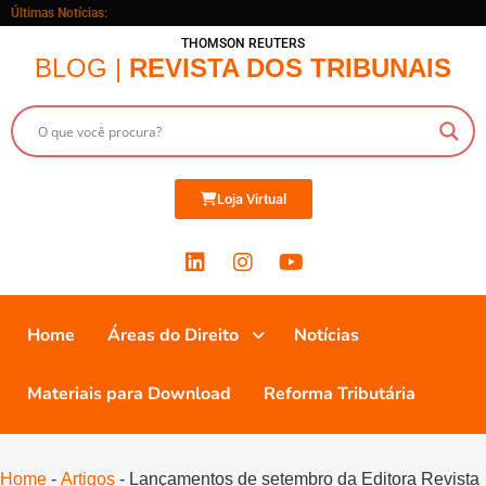
Últimas Notícias:
THOMSON REUTERS
BLOG |
REVISTA DOS TRIBUNAIS
Loja Virtual
Home
Áreas do Direito
Notícias
Materiais para Download
Reforma Tributária
Home
-
Artigos
-
Lançamentos de setembro da Editora Revista