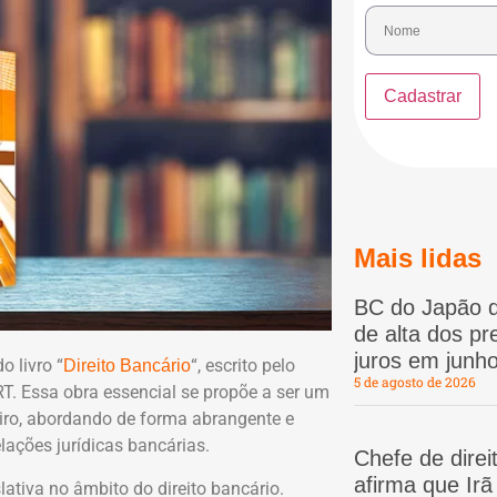
Mais lidas
BC do Japão d
de alta dos p
juros em junho
o livro “
“, escrito pelo
Direito Bancário
5 de agosto de 2026
 RT. Essa obra essencial se propõe a ser um
leiro, abordando de forma abrangente e
lações jurídicas bancárias.
Chefe de dire
afirma que Ir
ativa no âmbito do direito bancário.