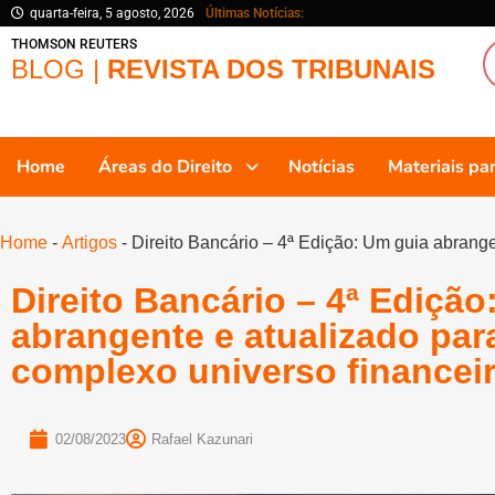
quarta-feira, 5 agosto, 2026
Últimas Notícias:
THOMSON REUTERS
BLOG |
REVISTA DOS TRIBUNAIS
Home
Áreas do Direito
Notícias
Materiais p
Home
-
Artigos
-
Direito Bancário – 4ª Edição: Um guia abrange
Direito Bancário – 4ª Edição
abrangente e atualizado par
complexo universo financeir
02/08/2023
Rafael Kazunari