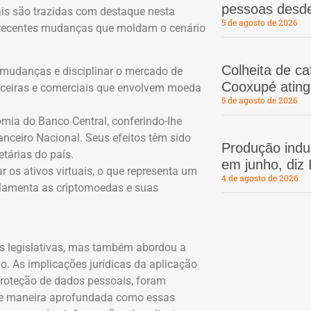
pessoas desd
is são trazidas com destaque nesta
5 de agosto de 2026
s recentes mudanças que moldam o cenário
Colheita de c
mudanças e disciplinar o mercado de
Cooxupé atin
anceiras e comerciais que envolvem moeda
5 de agosto de 2026
mia do Banco Central, conferindo-lhe
anceiro Nacional. Seus efeitos têm sido
Produção indus
tárias do país.
em junho, diz
r os ativos virtuais, o que representa um
4 de agosto de 2026
ulamenta as criptomoedas e suas
es legislativas, mas também abordou a
o. As implicações jurídicas da aplicação
roteção de dados pessoais, foram
 de maneira aprofundada como essas