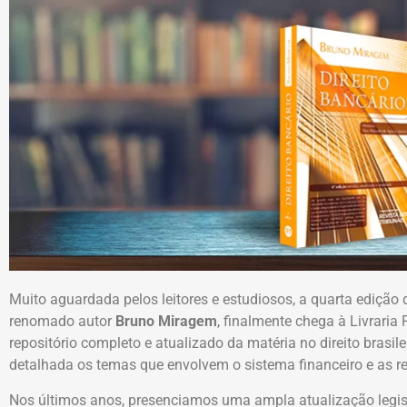
Muito aguardada pelos leitores e estudiosos, a quarta edição d
renomado autor
Bruno Miragem
, finalmente chega à Livraria
repositório completo e atualizado da matéria no direito brasi
detalhada os temas que envolvem o sistema financeiro e as re
Nos últimos anos, presenciamos uma ampla atualização legisl