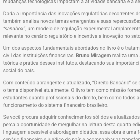
mudanças tecnológicas impactam a atividade bancária e a se
Dada a importância das inovações regulatórias decorrentes d
também analisa novos temas emergentes e suas repercussões
“
sandbox
“
, um modelo de regulação experimental amplament
relevante no cenário regulatório e incentiva a inovação no seto
Um dos aspectos fundamentais abordados no livro é o tratam
civil das instituições financeiras.
Bruno Miragem
realiza uma a
teórica e prática desses institutos, destacando sua importân
social do país.
Com conteúdo abrangente e atualizado, “Direito Bancário” se
o tema disponível atualmente. O livro tem como missão forne
estudantes quanto profissionais do direito, bem como todos 
funcionamento do sistema financeiro brasileiro.
Se você procura adquirir conhecimentos sólidos e atualizados 
perca a oportunidade de mergulhar na leitura desta quarta ed
linguagem acessível e abordagem didática, essa obra é uma 
cenário financeiro e jurídico do país e acompanhar as trans