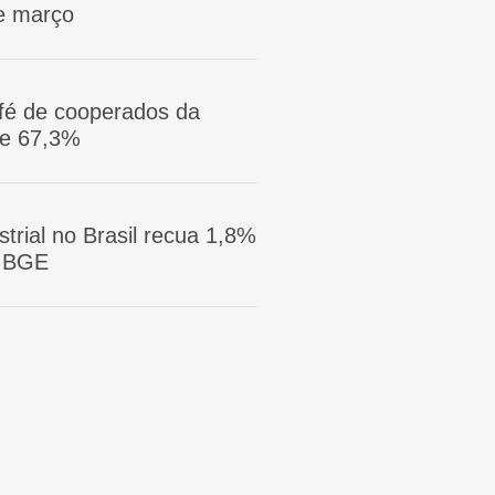
e março
afé de cooperados da
ge 67,3%
trial no Brasil recua 1,8%
 IBGE