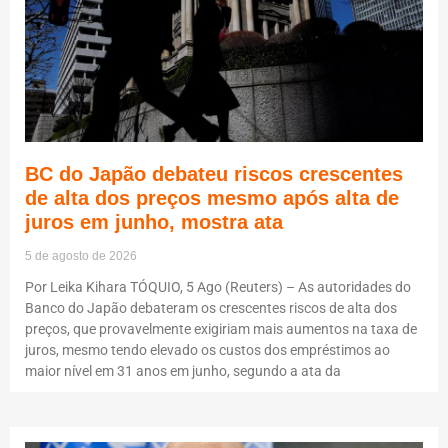
BC do Japão debateu riscos crescentes
de alta dos preços mesmo após alta de
juros em junho, mostra ata
5 de agosto de 2026
Por Leika Kihara TÓQUIO, 5 Ago (Reuters) – As autoridades do
Banco do Japão debateram os crescentes riscos de alta dos
preços, que provavelmente exigiriam mais aumentos na taxa de
juros, mesmo tendo elevado os custos dos empréstimos ao
maior nível em 31 anos em junho, segundo a ata da