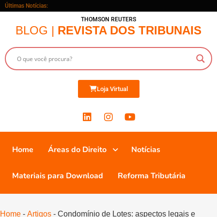
Últimas Notícias:
THOMSON REUTERS
BLOG |
REVISTA DOS TRIBUNAIS
Loja Virtual
Home
Áreas do Direito
Notícias
Materiais para Download
Reforma Tributária
Home
-
Artigos
-
Condomínio de Lotes: aspectos legais e