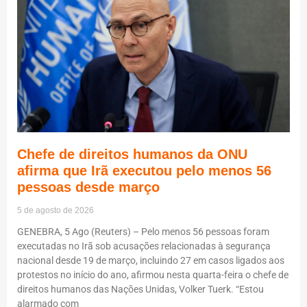
Chefe de direitos humanos da ONU
afirma que Irã executou pelo menos 56
pessoas desde março
5 de agosto de 2026
GENEBRA, 5 Ago (Reuters) – Pelo menos 56 pessoas foram
executadas no Irã sob acusações relacionadas à segurança
nacional desde 19 de março, incluindo 27 em casos ligados aos
protestos no início do ano, afirmou nesta quarta-feira o chefe de
direitos humanos das Nações Unidas, Volker Tuerk. “Estou
alarmado com