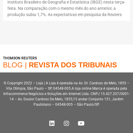
Instituto Brasileiro de Geografia e Estatística (IBGE) nesta terça-
feira. Na comparação com o mesmo mês do ano anterior, a
produção subiu 1,7%. As expectativas em pesquisa da Reuters
THOMSON REUTERS
BLOG |
REVISTA DOS TRIBUNAIS
© Copyright 2022 – Loja | A Loja é operada na Av. Dr. Cardoso de Melo, 1855 –
Vila Olímpia, São Paulo – SP, 04548-005.A loja online Marca é operada pela
Infracommerce Negócios e Soluções em Internet Ltda. CNPJ 15.427.207/0001-
14 – Av. Doutor Cardoso De Melo, 1855,15 andar Conjunto 151, Jardim
Paulistano – 04548-005 – São Paulo/SP.