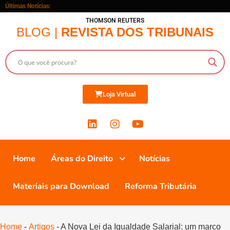
Últimas Notícias:
THOMSON REUTERS
BLOG |
REVISTA DOS TRIBUNAIS
Loja Virtual
Home
Áreas do Direito
Notícias
Materiais para Download
Reforma Tributária
Home
-
Artigos
-
A Nova Lei da Igualdade Salarial: um marco