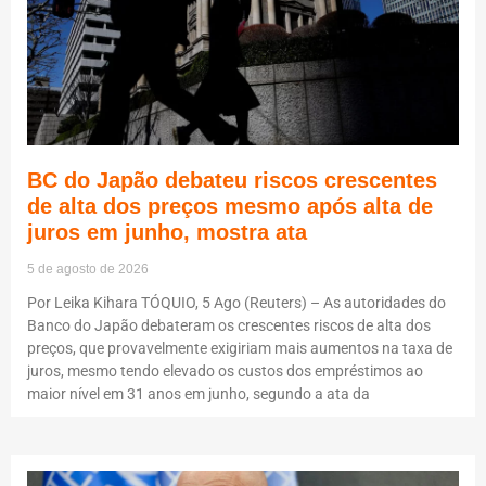
BC do Japão debateu riscos crescentes
de alta dos preços mesmo após alta de
juros em junho, mostra ata
5 de agosto de 2026
Por Leika Kihara TÓQUIO, 5 Ago (Reuters) – As autoridades do
Banco do Japão debateram os crescentes riscos de alta dos
preços, que provavelmente exigiriam mais aumentos na taxa de
juros, mesmo tendo elevado os custos dos empréstimos ao
maior nível em 31 anos em junho, segundo a ata da