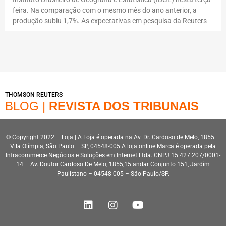
feira. Na comparação com o mesmo mês do ano anterior, a
produção subiu 1,7%. As expectativas em pesquisa da Reuters
THOMSON REUTERS
BLOG |
REVISTA DOS TRIBUNAIS
© Copyright 2022 – Loja | A Loja é operada na Av. Dr. Cardoso de Melo, 1855 –
Vila Olímpia, São Paulo – SP, 04548-005.A loja online Marca é operada pela
Infracommerce Negócios e Soluções em Internet Ltda. CNPJ 15.427.207/0001-
14 – Av. Doutor Cardoso De Melo, 1855,15 andar Conjunto 151, Jardim
Paulistano – 04548-005 – São Paulo/SP.