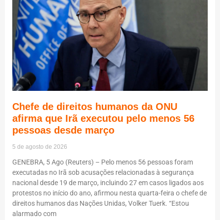
Chefe de direitos humanos da ONU
afirma que Irã executou pelo menos 56
pessoas desde março
5 de agosto de 2026
GENEBRA, 5 Ago (Reuters) – Pelo menos 56 pessoas foram
executadas no Irã sob acusações relacionadas à segurança
nacional desde 19 de março, incluindo 27 em casos ligados aos
protestos no início do ano, afirmou nesta quarta-feira o chefe de
direitos humanos das Nações Unidas, Volker Tuerk. “Estou
alarmado com