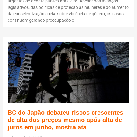
urgentes do debate público brasileiro. Apesar dos avanços
legislativos, das políticas de proteção às mulheres e do aumento
da conscientização social sobre violência de gênero, os casos
continuam gerando preocupação e
BC do Japão debateu riscos crescentes
de alta dos preços mesmo após alta de
juros em junho, mostra ata