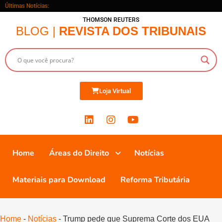
Últimas Notícias:
THOMSON REUTERS
BLOG |
REVISTA DOS TRIBUNAIS
Loja Virtual
Home
Áreas do Direito
Notícias
Materiais para Download
Reforma Tributária
Home
-
Notícias
-
Trump pede que Suprema Corte dos EUA