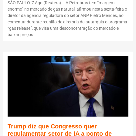
SÃO PAULO, 7 Ago (Reuters) – A Petrobras tem “margem
enorme” no mercado de gás natural, afirmou nesta sexta-feira o
diretor da agência reguladora do setor ANP Pietro Mendes, ao
comentar durante reunião de diretoria da autarquia o programa
“gas release”, que visa uma desconcentração do mercado e
baixar preços
Trump diz que Congresso quer
regulamentar setor de IA a ponto de