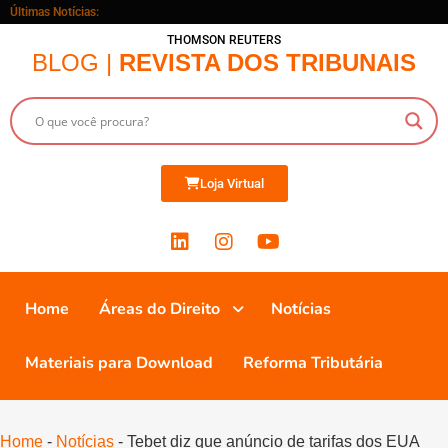
Últimas Notícias:
THOMSON REUTERS
BLOG |
REVISTA DOS TRIBUNAIS
Loja Virtual
Home
Áreas do Direito
Notícias
Materiais para Download
Reforma Tributária
Home
-
Notícias
-
Tebet diz que anúncio de tarifas dos EUA