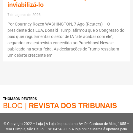
inviabilizá-lo
7 de agosto de 2026
Por Courtney Rozen WASHINGTON, 7 Ago (Reuters) – O
presidente dos EUA, Donald Trump, afirmou que o Congresso do
país quer regulamentar o setor de IA “até acabar com ele”,
segundo uma entrevista concedida ao Punchbowl News e
publicada na sexta-feira. As declarações de Trump ressaltam
um debate crescente em
THOMSON REUTERS
BLOG |
REVISTA DOS TRIBUNAIS
© Copyright 2022 – Loja | A Loja é operada na Av. Dr. Cardoso de Melo, 1855 –
Vila Olímpia, São Paulo – SP, 04548-005.A loja online Marca é operada pela