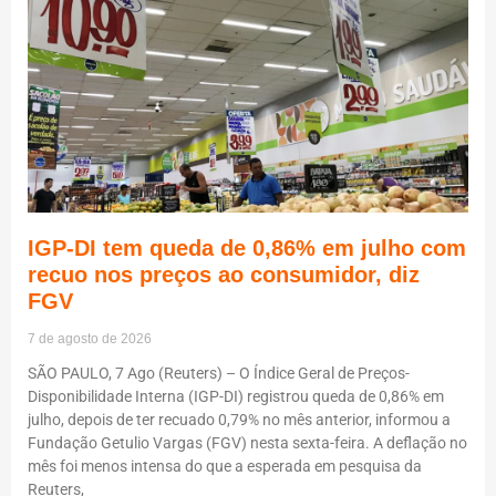
IGP-DI tem queda de 0,86% em julho com
recuo nos preços ao consumidor, diz
FGV
7 de agosto de 2026
SÃO PAULO, 7 Ago (Reuters) – O Índice Geral de Preços-
Disponibilidade Interna (IGP-DI) registrou queda de 0,86% em
julho, depois de ter recuado 0,79% no mês anterior, informou a
Fundação Getulio Vargas (FGV) nesta sexta-feira. A deflação no
mês foi menos intensa do que a esperada em pesquisa da
Reuters,