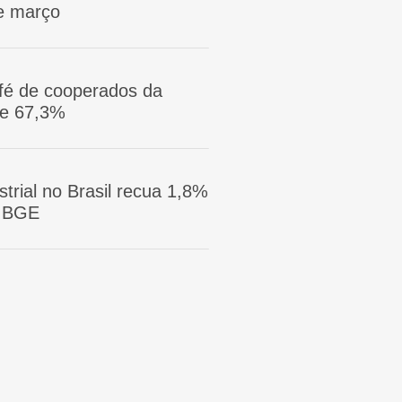
e março
afé de cooperados da
ge 67,3%
trial no Brasil recua 1,8%
 IBGE