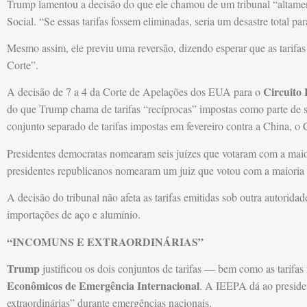
Trump lamentou a decisão do que ele chamou de um tribunal “altamen
Social. “Se essas tarifas fossem eliminadas, seria um desastre total par
Mesmo assim, ele previu uma reversão, dizendo esperar que as tarifa
Corte”.
Circuito 
A decisão de 7 a 4 da Corte de Apelações dos EUA para o
do que Trump chama de tarifas “recíprocas” impostas como parte de 
conjunto separado de tarifas impostas em fevereiro contra a China, o
Presidentes democratas nomearam seis juízes que votaram com a maior
presidentes republicanos nomearam um juiz que votou com a maioria 
A decisão do tribunal não afeta as tarifas emitidas sob outra autorida
importações de aço e alumínio.
“INCOMUNS E EXTRAORDINÁRIAS”
Trump
justificou os dois conjuntos de tarifas — bem como as tarif
Econômicos de Emergência Internacional
. A IEEPA dá ao preside
extraordinárias” durante emergências nacionais.