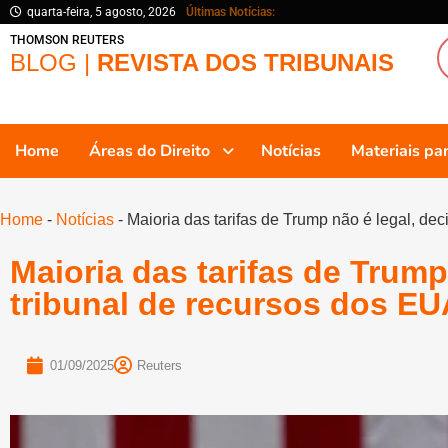
quarta-feira, 5 agosto, 2026
Últimas Notícias:
THOMSON REUTERS
BLOG |
REVISTA DOS TRIBUNAIS
Home
Áreas do Direito
Notícias
Materiais p
Home
-
Notícias
-
Maioria das tarifas de Trump não é legal, de
Maioria das tarifas de Trump
tribunal de recursos dos EU
01/09/2025
Reuters