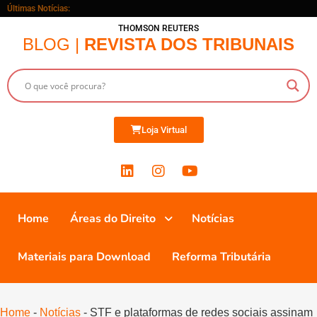
Últimas Notícias:
THOMSON REUTERS
BLOG |
REVISTA DOS TRIBUNAIS
Loja Virtual
Home
Áreas do Direito
Notícias
Materiais para Download
Reforma Tributária
Home
-
Notícias
-
STF e plataformas de redes sociais assinam