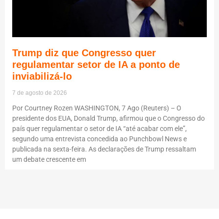
Trump diz que Congresso quer
regulamentar setor de IA a ponto de
inviabilizá-lo
7 de agosto de 2026
Por Courtney Rozen WASHINGTON, 7 Ago (Reuters) – O
presidente dos EUA, Donald Trump, afirmou que o Congresso do
país quer regulamentar o setor de IA “até acabar com ele”,
segundo uma entrevista concedida ao Punchbowl News e
publicada na sexta-feira. As declarações de Trump ressaltam
um debate crescente em