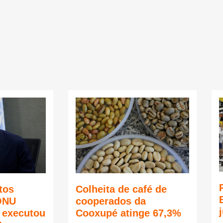
tos
Colheita de café de
ONU
cooperados da
ã executou
Cooxupé atinge 67,3%