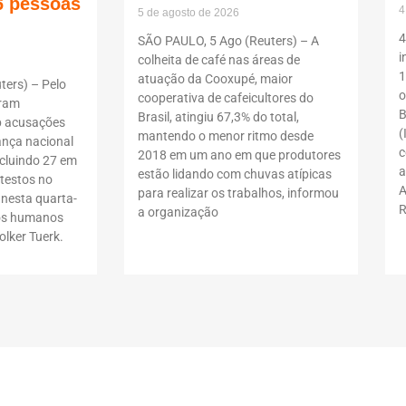
6 pessoas
4
5 de agosto de 2026
4
SÃO PAULO, 5 Ago (Reuters) – A
i
colheita de café nas áreas de
1
atuação da Cooxupé, maior
ers) – Pelo
o
cooperativa de cafeicultores do
oram
B
Brasil, atingiu 67,3% do total,
b acusações
(
mantendo o menor ritmo desde
ança nacional
c
2018 em um ano em que produtores
ncluindo 27 em
a
estão lidando com chuvas atípicas
testos no
A
para realizar os trabalhos, informou
 nesta quarta-
R
a organização
itos humanos
lker Tuerk.