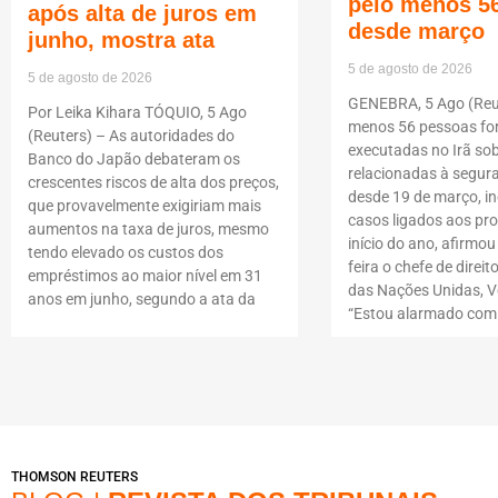
pelo menos 5
após alta de juros em
desde março
junho, mostra ata
5 de agosto de 2026
5 de agosto de 2026
GENEBRA, 5 Ago (Reut
Por Leika Kihara TÓQUIO, 5 Ago
menos 56 pessoas f
(Reuters) – As autoridades do
executadas no Irã so
Banco do Japão debateram os
relacionadas à segur
crescentes riscos de alta dos preços,
desde 19 de março, i
que provavelmente exigiriam mais
casos ligados aos pro
aumentos na taxa de juros, mesmo
início do ano, afirmou
tendo elevado os custos dos
feira o chefe de dire
empréstimos ao maior nível em 31
das Nações Unidas, Vo
anos em junho, segundo a ata da
“Estou alarmado com
THOMSON REUTERS