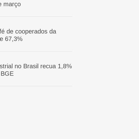
e março
afé de cooperados da
ge 67,3%
trial no Brasil recua 1,8%
 IBGE