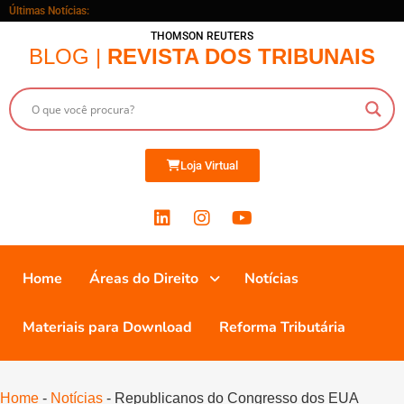
Últimas Notícias:
THOMSON REUTERS
BLOG |
REVISTA DOS TRIBUNAIS
Loja Virtual
Home
Áreas do Direito
Notícias
Materiais para Download
Reforma Tributária
Home
-
Notícias
-
Republicanos do Congresso dos EUA