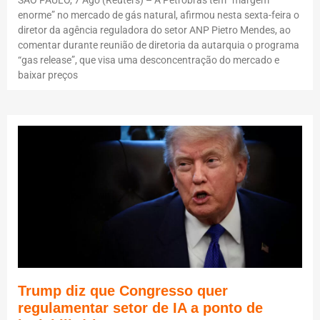
SÃO PAULO, 7 Ago (Reuters) – A Petrobras tem “margem
enorme” no mercado de gás natural, afirmou nesta sexta-feira o
diretor da agência reguladora do setor ANP Pietro Mendes, ao
comentar durante reunião de diretoria da autarquia o programa
“gas release”, que visa uma desconcentração do mercado e
baixar preços
Trump diz que Congresso quer
regulamentar setor de IA a ponto de