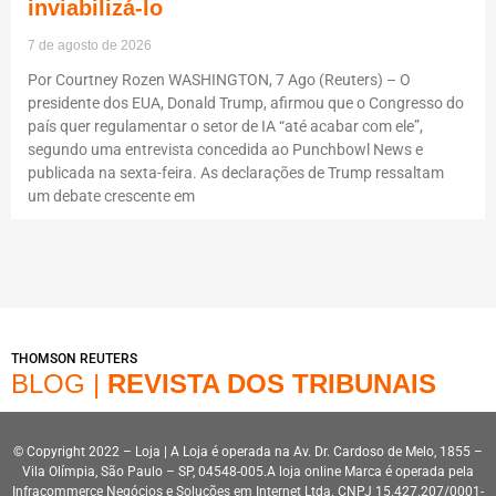
inviabilizá-lo
7 de agosto de 2026
Por Courtney Rozen WASHINGTON, 7 Ago (Reuters) – O
presidente dos EUA, Donald Trump, afirmou que o Congresso do
país quer regulamentar o setor de IA “até acabar com ele”,
segundo uma entrevista concedida ao Punchbowl News e
publicada na sexta-feira. As declarações de Trump ressaltam
um debate crescente em
THOMSON REUTERS
BLOG |
REVISTA DOS TRIBUNAIS
© Copyright 2022 – Loja | A Loja é operada na Av. Dr. Cardoso de Melo, 1855 –
Vila Olímpia, São Paulo – SP, 04548-005.A loja online Marca é operada pela
Infracommerce Negócios e Soluções em Internet Ltda. CNPJ 15.427.207/0001-