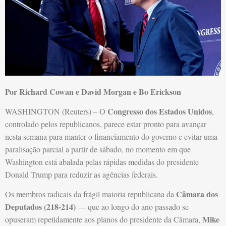
Por Richard Cowan e David Morgan e Bo Erickson
Congresso dos Estados Unidos
WASHINGTON (Reuters) – O
,
controlado pelos republicanos, parece estar pronto para avançar
nesta semana para manter o financiamento do governo e evitar uma
paralisação parcial a partir de sábado, no momento em que
Washington está abalada pelas rápidas medidas do presidente
Donald Trump para reduzir as agências federais.
Câmara dos
Os membros radicais da frágil maioria republicana da
Deputados (218-214)
— que ao longo do ano passado se
Mike
opuseram repetidamente aos planos do presidente da Câmara,