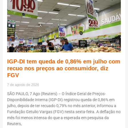
IGP-DI tem queda de 0,86% em julho com
recuo nos preços ao consumidor, diz
FGV
7 de agosto de 2026
SÃO PAULO, 7 Ago (Reuters) – O Índice Geral de Preços-
Disponibilidade Interna (IGP-DI) registrou queda de 0,86% em
julho, depois de ter recuado 0,79% no mês anterior, informou a
Fundação Getulio Vargas (FGV) nesta sexta-feira. A deflação no
mês foi menos intensa do que a esperada em pesquisa da
Reuters,