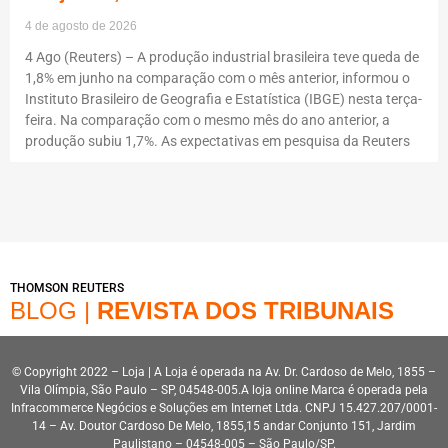
4 de agosto de 2026
4 Ago (Reuters) – A produção industrial brasileira teve queda de
1,8% em junho na comparação com o mês anterior, informou o
Instituto Brasileiro de Geografia e Estatística (IBGE) nesta terça-
feira. Na comparação com o mesmo mês do ano anterior, a
produção subiu 1,7%. As expectativas em pesquisa da Reuters
THOMSON REUTERS
BLOG |
REVISTA DOS TRIBUNAIS
© Copyright 2022 – Loja | A Loja é operada na Av. Dr. Cardoso de Melo, 1855 –
Vila Olímpia, São Paulo – SP, 04548-005.A loja online Marca é operada pela
Infracommerce Negócios e Soluções em Internet Ltda. CNPJ 15.427.207/0001-
14 – Av. Doutor Cardoso De Melo, 1855,15 andar Conjunto 151, Jardim
Paulistano – 04548-005 – São Paulo/SP.