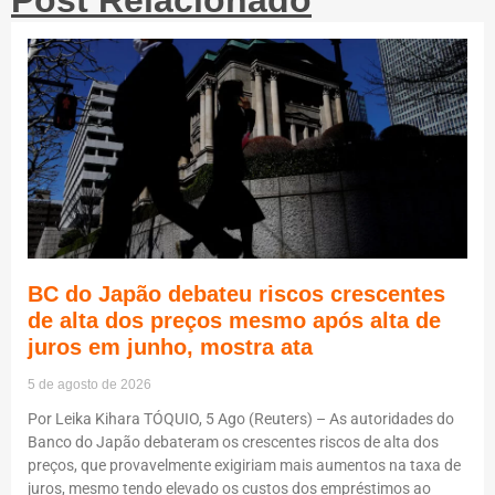
Post Relacionado
BC do Japão debateu riscos crescentes
de alta dos preços mesmo após alta de
juros em junho, mostra ata
5 de agosto de 2026
Por Leika Kihara TÓQUIO, 5 Ago (Reuters) – As autoridades do
Banco do Japão debateram os crescentes riscos de alta dos
preços, que provavelmente exigiriam mais aumentos na taxa de
juros, mesmo tendo elevado os custos dos empréstimos ao