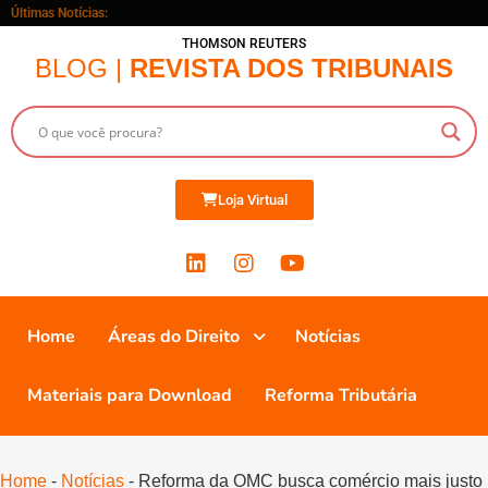
Últimas Notícias:
THOMSON REUTERS
BLOG |
REVISTA DOS TRIBUNAIS
Loja Virtual
Home
Áreas do Direito
Notícias
Materiais para Download
Reforma Tributária
Home
-
Notícias
-
Reforma da OMC busca comércio mais justo