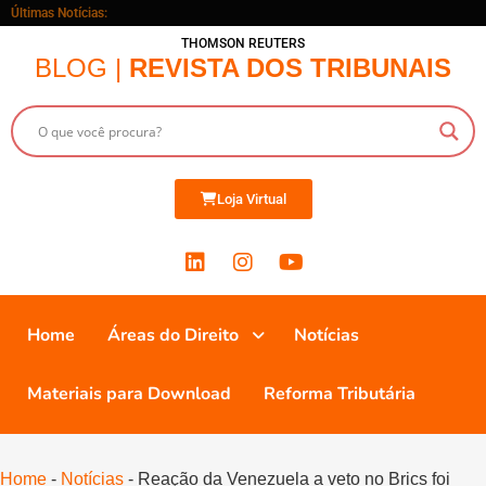
Últimas Notícias:
THOMSON REUTERS
BLOG |
REVISTA DOS TRIBUNAIS
Loja Virtual
Home
Áreas do Direito
Notícias
Materiais para Download
Reforma Tributária
Home
-
Notícias
-
Reação da Venezuela a veto no Brics foi