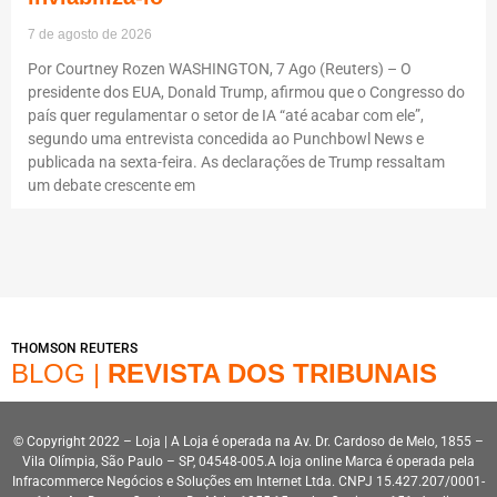
7 de agosto de 2026
Por Courtney Rozen WASHINGTON, 7 Ago (Reuters) – O
presidente dos EUA, Donald Trump, afirmou que o Congresso do
país quer regulamentar o setor de IA “até acabar com ele”,
segundo uma entrevista concedida ao Punchbowl News e
publicada na sexta-feira. As declarações de Trump ressaltam
um debate crescente em
THOMSON REUTERS
BLOG |
REVISTA DOS TRIBUNAIS
© Copyright 2022 – Loja | A Loja é operada na Av. Dr. Cardoso de Melo, 1855 –
Vila Olímpia, São Paulo – SP, 04548-005.A loja online Marca é operada pela
Infracommerce Negócios e Soluções em Internet Ltda. CNPJ 15.427.207/0001-