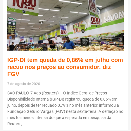
IGP-DI tem queda de 0,86% em julho com
recuo nos preços ao consumidor, diz
FGV
7 de agosto de 2026
SÃO PAULO, 7 Ago (Reuters) – O Índice Geral de Preços-
Disponibilidade Interna (IGP-DI) registrou queda de 0,86% em
julho, depois de ter recuado 0,79% no mês anterior, informou a
Fundação Getulio Vargas (FGV) nesta sexta-feira. A deflação no
mês foi menos intensa do que a esperada em pesquisa da
Reuters,