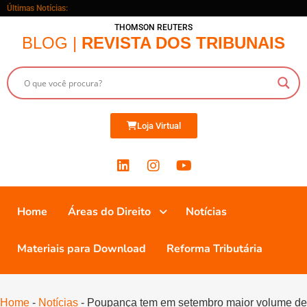
Últimas Notícias:
THOMSON REUTERS
BLOG |
REVISTA DOS TRIBUNAIS
Loja Virtual
Home
Áreas do Direito
Notícias
Materiais para Download
Reforma Tributária
Home
-
Notícias
-
Poupança tem em setembro maior volume de