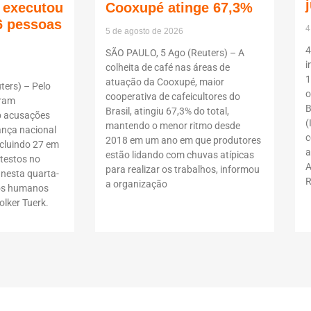
ã executou
Cooxupé atinge 67,3%
6 pessoas
4
5 de agosto de 2026
4
SÃO PAULO, 5 Ago (Reuters) – A
i
colheita de café nas áreas de
1
atuação da Cooxupé, maior
ers) – Pelo
o
cooperativa de cafeicultores do
oram
B
Brasil, atingiu 67,3% do total,
b acusações
(
mantendo o menor ritmo desde
ança nacional
c
2018 em um ano em que produtores
ncluindo 27 em
a
estão lidando com chuvas atípicas
testos no
A
para realizar os trabalhos, informou
 nesta quarta-
R
a organização
itos humanos
lker Tuerk.