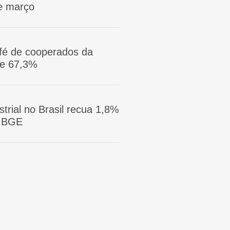
e março
afé de cooperados da
ge 67,3%
trial no Brasil recua 1,8%
 IBGE