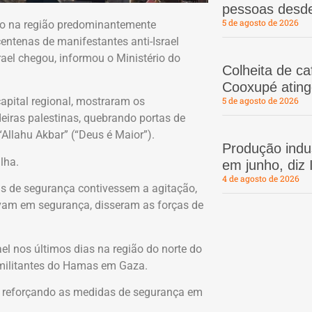
pessoas desd
5 de agosto de 2026
rto na região predominantemente
ntenas de manifestantes anti-Israel
ael chegou, informou o Ministério do
Colheita de c
Cooxupé atin
apital regional, mostraram os
5 de agosto de 2026
iras palestinas, quebrando portas de
“Allahu Akbar” (“Deus é Maior”).
Produção indus
lha.
em junho, diz
4 de agosto de 2026
as de segurança contivessem a agitação,
avam em segurança, disseram as forças de
ael nos últimos dias na região do norte do
s militantes do Hamas em Gaza.
a reforçando as medidas de segurança em