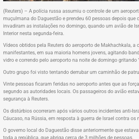
(Reuters) – A polícia russa assumiu o controle de um aeropo
muçulmana do Daguestão e prendeu 60 pessoas depois que ce
invadiram as instalações no domingo, quando um avião de Isr
Interior nesta segunda-feira.
Vídeos obtidos pela Reuters do aeroporto de Makhachkala, a c
manifestantes, em sua maioria homens jovens, agitando bande
vidro e correndo pelo aeroporto na noite de domingo gritando 
Outro grupo foi visto tentando derrubar um caminhão de patru
Vinte pessoas ficaram feridas no aeroporto antes que as forç
segundo as autoridades locais. Os passageiros do avião est
segurança à Reuters.
Os distúrbios ocorreram após vários outros incidentes anti-Isr
Cáucaso, na Rússia, em resposta à guerra de Israel contra o
O governo local do Daguestão disse anteriormente que estav
toda a república, que abriga cerca de 3 milhões de pessoas.