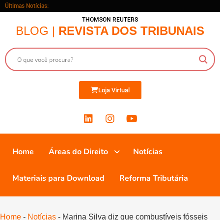
Últimas Notícias:
THOMSON REUTERS
BLOG |
REVISTA DOS TRIBUNAIS
Loja Virtual
Home
Áreas do Direito
Notícias
Materiais para Download
Reforma Tributária
Home
-
Notícias
-
Marina Silva diz que combustíveis fósseis