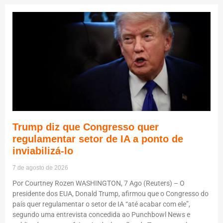
Trump diz que Congresso quer
regulamentar setor de IA a ponto de
inviabilizá-lo
7 de agosto de 2026
Por Courtney Rozen WASHINGTON, 7 Ago (Reuters) – O
presidente dos EUA, Donald Trump, afirmou que o Congresso do
país quer regulamentar o setor de IA “até acabar com ele”,
segundo uma entrevista concedida ao Punchbowl News e