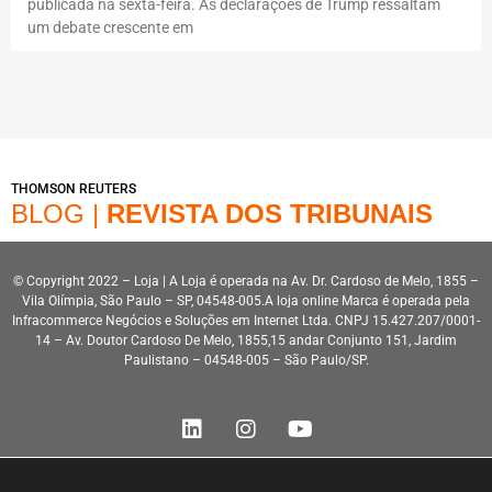
publicada na sexta-feira. As declarações de Trump ressaltam
um debate crescente em
THOMSON REUTERS
BLOG |
REVISTA DOS TRIBUNAIS
© Copyright 2022 – Loja | A Loja é operada na Av. Dr. Cardoso de Melo, 1855 –
Vila Olímpia, São Paulo – SP, 04548-005.A loja online Marca é operada pela
Infracommerce Negócios e Soluções em Internet Ltda. CNPJ 15.427.207/0001-
14 – Av. Doutor Cardoso De Melo, 1855,15 andar Conjunto 151, Jardim
Paulistano – 04548-005 – São Paulo/SP.