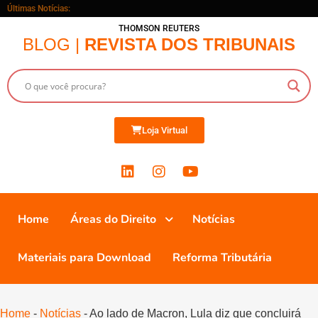
Últimas Notícias:
THOMSON REUTERS
BLOG |
REVISTA DOS TRIBUNAIS
Loja Virtual
Home
Áreas do Direito
Notícias
Materiais para Download
Reforma Tributária
Home
-
Notícias
-
Ao lado de Macron, Lula diz que concluirá