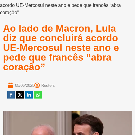
acordo UE-Mercosul neste ano e pede que francês “abra
coração”
Ao lado de Macron, Lula
diz que concluirá acordo
UE-Mercosul neste ano e
pede que francês “abra
coração”
05/06/2025
Reuters