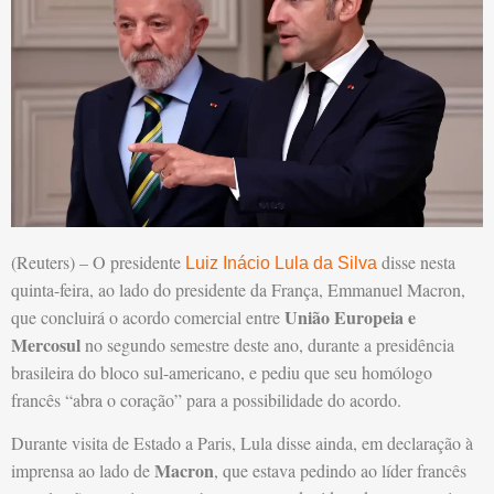
(Reuters) – O presidente
disse nesta
Luiz Inácio Lula da Silva
quinta-feira, ao lado do presidente da França, Emmanuel Macron,
União Europeia e
que concluirá o acordo comercial entre
Mercosul
no segundo semestre deste ano, durante a presidência
brasileira do bloco sul-americano, e pediu que seu homólogo
francês “abra o coração” para a possibilidade do acordo.
Durante visita de Estado a Paris, Lula disse ainda, em declaração à
Macron
imprensa ao lado de
, que estava pedindo ao líder francês