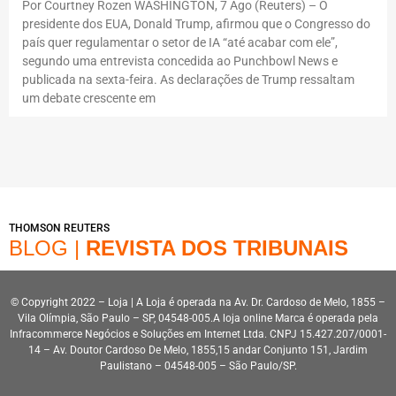
Por Courtney Rozen WASHINGTON, 7 Ago (Reuters) – O
presidente dos EUA, Donald Trump, afirmou que o Congresso do
país quer regulamentar o setor de IA “até acabar com ele”,
segundo uma entrevista concedida ao Punchbowl News e
publicada na sexta-feira. As declarações de Trump ressaltam
um debate crescente em
THOMSON REUTERS
BLOG |
REVISTA DOS TRIBUNAIS
© Copyright 2022 – Loja | A Loja é operada na Av. Dr. Cardoso de Melo, 1855 –
Vila Olímpia, São Paulo – SP, 04548-005.A loja online Marca é operada pela
Infracommerce Negócios e Soluções em Internet Ltda. CNPJ 15.427.207/0001-
14 – Av. Doutor Cardoso De Melo, 1855,15 andar Conjunto 151, Jardim
Paulistano – 04548-005 – São Paulo/SP.