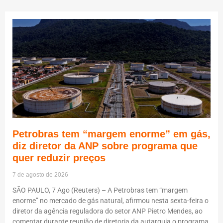
Petrobras tem “margem enorme” em gás,
diz diretor da ANP sobre programa que
quer reduzir preços
7 de agosto de 2026
SÃO PAULO, 7 Ago (Reuters) – A Petrobras tem “margem
enorme” no mercado de gás natural, afirmou nesta sexta-feira o
diretor da agência reguladora do setor ANP Pietro Mendes, ao
comentar durante reunião de diretoria da autarquia o programa