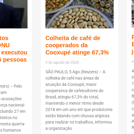
tos
Colheita de café de
ONU
cooperados da
ã executou
Cooxupé atinge 67,3%
6 pessoas
4
5 de agosto de 2026
4
SÃO PAULO, 5 Ago (Reuters) – A
i
colheita de café nas áreas de
1
atuação da Cooxupé, maior
ers) – Pelo
o
cooperativa de cafeicultores do
oram
B
Brasil, atingiu 67,3% do total,
b acusações
(
mantendo o menor ritmo desde
ança nacional
c
2018 em um ano em que produtores
ncluindo 27 em
a
estão lidando com chuvas atípicas
testos no
A
para realizar os trabalhos, informou
 nesta quarta-
R
a organização
itos humanos