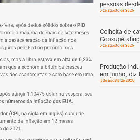
pessoas desd
5 de agosto de 2026
a-feira, após dados sólidos sobre o
PIB
Colheita de c
 próximo à máxima de mais de sete meses
Cooxupé atin
am a desaceleração da inflação nos
5 de agosto de 2026
os juros pelo Fed no próximo mês.
cias, mas a
libra estava em alta de 0,23%
Produção indus
aram que a economia britânica cresceu
em junho, diz
ativas dos economistas e com base em uma
4 de agosto de 2026
após atingir 1,10475 dólar na véspera, seu
os números da inflação dos EUA.
or (CPI, na sigla em inglês)
subiu de
aumento da inflação em 12 meses
o de 2021.