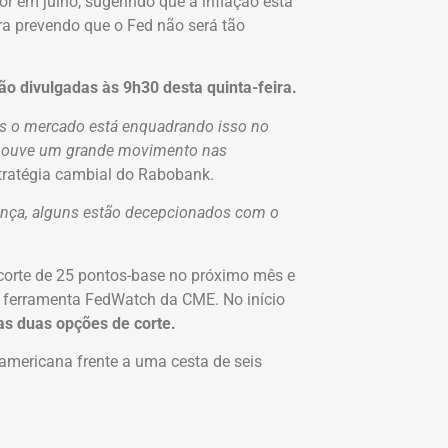
 em julho, sugerindo que a inflação está
a prevendo que o Fed não será tão
ão divulgadas às 9h30 desta quinta-feira.
s o mercado está enquadrando isso no
 houve um grande movimento nas
stratégia cambial do Rabobank.
nça, alguns estão decepcionados com o
corte de 25 pontos-base no próximo mês e
 ferramenta FedWatch da CME. No início
as duas opções de corte.
mericana frente a uma cesta de seis