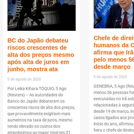
Chefe de direi
BC do Japão debateu
humanos da 
riscos crescentes de
afirma que Ir
alta dos preços mesmo
pelo menos 5
após alta de juros em
desde março
junho, mostra ata
5 de agosto de 2026
5 de agosto de 2026
GENEBRA, 5 Ago (Reut
Por Leika Kihara TÓQUIO, 5 Ago
menos 56 pessoas f
(Reuters) – As autoridades do
executadas no Irã so
Banco do Japão debateram os
relacionadas à segur
crescentes riscos de alta dos preços,
desde 19 de março, i
que provavelmente exigiriam mais
casos ligados aos pro
aumentos na taxa de juros, mesmo
início do ano, afirmou
tendo elevado os custos dos
feira o chefe de dire
empréstimos ao maior nível em 31