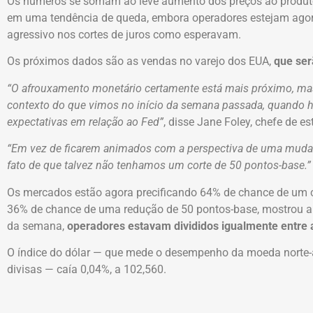
Os números se somam ao leve aumento dos preços ao produtor
em uma tendência de queda, embora operadores estejam agor
agressivo nos cortes de juros como esperavam.
Os próximos dados são as vendas no varejo dos EUA,
que ser
“O afrouxamento monetário certamente está mais próximo, ma
contexto do que vimos no início da semana passada, quando
expectativas em relação ao Fed”
, disse Jane Foley, chefe de e
“Em vez de ficarem animados com a perspectiva de uma muda
fato de que talvez não tenhamos um corte de 50 pontos-base.”
Os mercados estão agora precificando 64% de chance de um 
36% de chance de uma redução de 50 pontos-base, mostrou a
da semana,
operadores estavam divididos igualmente entre 
O índice do dólar — que mede o desempenho da moeda norte-a
divisas — caía 0,04%, a 102,560.