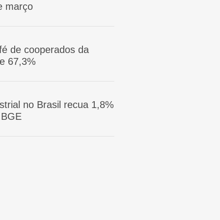
e março
afé de cooperados da
ge 67,3%
trial no Brasil recua 1,8%
 IBGE