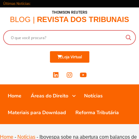
Últimas Notícias:
THOMSON REUTERS
BLOG |
REVISTA DOS TRIBUNAIS
Loja Virtual
Home
Áreas do Direito
Notícias
Materiais para Download
Reforma Tributária
Home
-
Notícias
-
Ibovespa sobe na abertura com balanços de