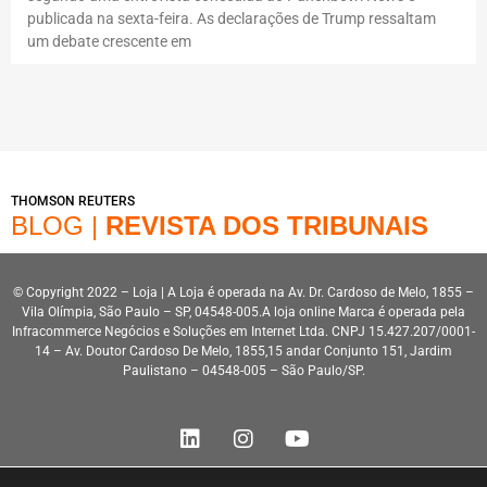
publicada na sexta-feira. As declarações de Trump ressaltam
um debate crescente em
THOMSON REUTERS
BLOG |
REVISTA DOS TRIBUNAIS
© Copyright 2022 – Loja | A Loja é operada na Av. Dr. Cardoso de Melo, 1855 –
Vila Olímpia, São Paulo – SP, 04548-005.A loja online Marca é operada pela
Infracommerce Negócios e Soluções em Internet Ltda. CNPJ 15.427.207/0001-
14 – Av. Doutor Cardoso De Melo, 1855,15 andar Conjunto 151, Jardim
Paulistano – 04548-005 – São Paulo/SP.