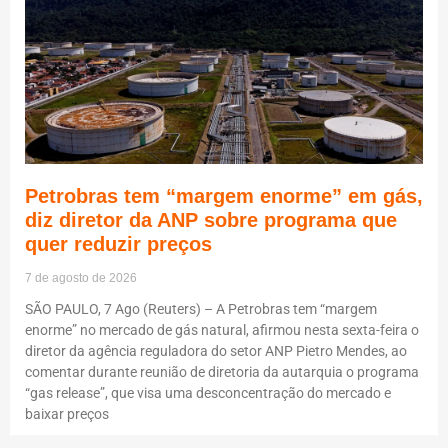
Petrobras tem “margem enorme” em gás,
diz diretor da ANP sobre programa que
quer reduzir preços
7 de agosto de 2026
SÃO PAULO, 7 Ago (Reuters) – A Petrobras tem “margem
enorme” no mercado de gás natural, afirmou nesta sexta-feira o
diretor da agência reguladora do setor ANP Pietro Mendes, ao
comentar durante reunião de diretoria da autarquia o programa
“gas release”, que visa uma desconcentração do mercado e
baixar preços