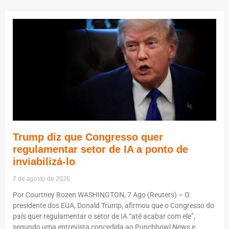
Trump diz que Congresso quer
regulamentar setor de IA a ponto de
inviabilizá-lo
7 de agosto de 2026
Por Courtney Rozen WASHINGTON, 7 Ago (Reuters) – O
presidente dos EUA, Donald Trump, afirmou que o Congresso do
país quer regulamentar o setor de IA “até acabar com ele”,
segundo uma entrevista concedida ao Punchbowl News e