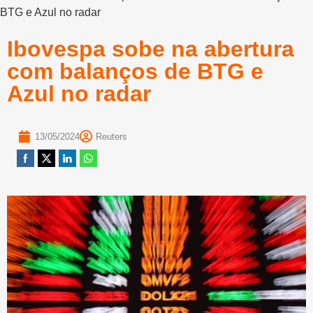
BTG e Azul no radar
Ibovespa sobe na abertura
com balanços de BTG e
Azul no radar
13/05/2024
Reuters