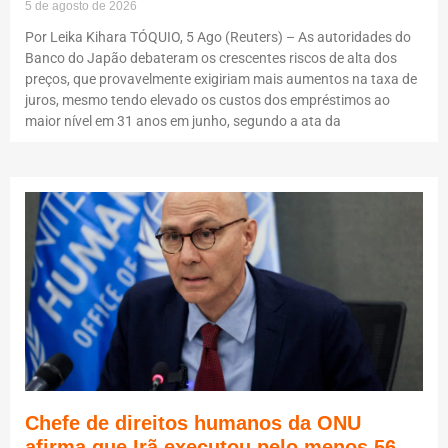
5 de agosto de 2026
Por Leika Kihara TÓQUIO, 5 Ago (Reuters) – As autoridades do
Banco do Japão debateram os crescentes riscos de alta dos
preços, que provavelmente exigiriam mais aumentos na taxa de
juros, mesmo tendo elevado os custos dos empréstimos ao
maior nível em 31 anos em junho, segundo a ata da
Chefe de direitos humanos da ONU
afirma que Irã executou pelo menos 56