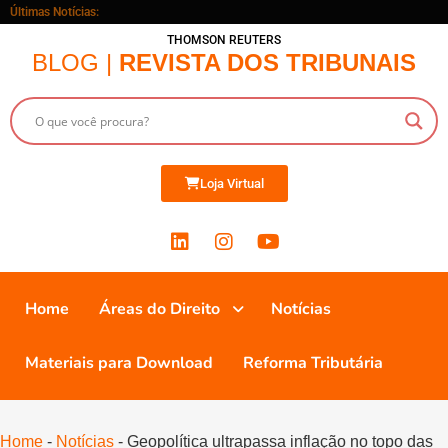
Últimas Notícias:
THOMSON REUTERS
BLOG |
REVISTA DOS TRIBUNAIS
Loja Virtual
Home
Áreas do Direito
Notícias
Materiais para Download
Reforma Tributária
Home
-
Notícias
-
Geopolítica ultrapassa inflação no topo das