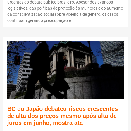
urgentes do debate público brasileiro. Apesar dos avanços
legislativos, das políticas de proteção às mulheres e do aumento
da conscientização social sobre violência de gênero, os casos
continuam gerando preocupação e
BC do Japão debateu riscos crescentes
de alta dos preços mesmo após alta de
juros em junho, mostra ata