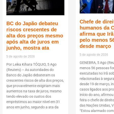
Chefe de direi
BC do Japão debateu
humanos da 
riscos crescentes de
afirma que Ir
alta dos preços mesmo
pelo menos 5
após alta de juros em
desde março
junho, mostra ata
5 de agosto de 2026
5 de agosto de 2026
GENEBRA, 5 Ago (Reut
Por Leika Kihara TÓQUIO, 5 Ago
menos 56 pessoas f
(Reuters) – As autoridades do
executadas no Irã so
Banco do Japão debateram os
relacionadas à segur
crescentes riscos de alta dos preços,
desde 19 de março, i
que provavelmente exigiriam mais
casos ligados aos pro
aumentos na taxa de juros, mesmo
início do ano, afirmou
tendo elevado os custos dos
feira o chefe de dire
empréstimos ao maior nível em 31
das Nações Unidas, Vo
anos em junho, segundo a ata da
“Estou alarmado com