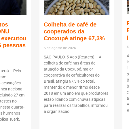
tos
Colheita de café de
ONU
cooperados da
ã executou
Cooxupé atinge 67,3%
6 pessoas
4
5 de agosto de 2026
4
SÃO PAULO, 5 Ago (Reuters) – A
i
colheita de café nas áreas de
1
atuação da Cooxupé, maior
ers) – Pelo
o
cooperativa de cafeicultores do
oram
B
Brasil, atingiu 67,3% do total,
b acusações
(
mantendo o menor ritmo desde
ança nacional
c
2018 em um ano em que produtores
ncluindo 27 em
a
estão lidando com chuvas atípicas
testos no
A
para realizar os trabalhos, informou
 nesta quarta-
R
a organização
itos humanos
lker Tuerk.