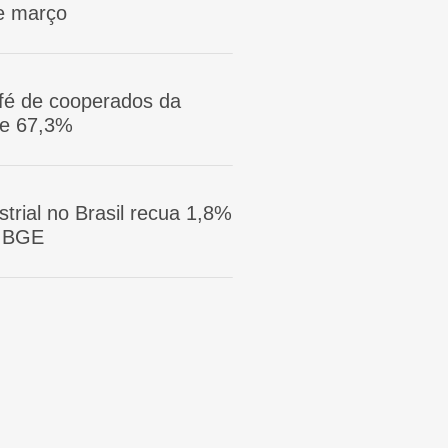
e março
afé de cooperados da
ge 67,3%
trial no Brasil recua 1,8%
 IBGE