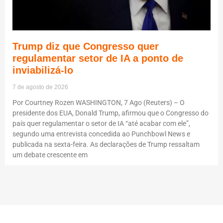
Trump diz que Congresso quer
regulamentar setor de IA a ponto de
inviabilizá-lo
7 de agosto de 2026
Por Courtney Rozen WASHINGTON, 7 Ago (Reuters) – O
presidente dos EUA, Donald Trump, afirmou que o Congresso do
país quer regulamentar o setor de IA “até acabar com ele”,
segundo uma entrevista concedida ao Punchbowl News e
publicada na sexta-feira. As declarações de Trump ressaltam
um debate crescente em