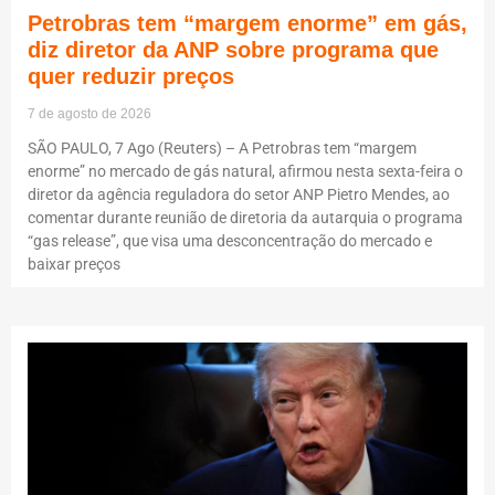
Petrobras tem “margem enorme” em gás,
diz diretor da ANP sobre programa que
quer reduzir preços
7 de agosto de 2026
SÃO PAULO, 7 Ago (Reuters) – A Petrobras tem “margem
enorme” no mercado de gás natural, afirmou nesta sexta-feira o
diretor da agência reguladora do setor ANP Pietro Mendes, ao
comentar durante reunião de diretoria da autarquia o programa
“gas release”, que visa uma desconcentração do mercado e
baixar preços