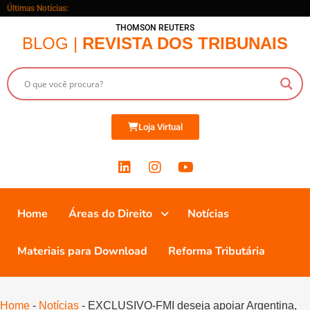
Últimas Notícias:
THOMSON REUTERS
BLOG |
REVISTA DOS TRIBUNAIS
Loja Virtual
Home
Áreas do Direito
Notícias
Materiais para Download
Reforma Tributária
Home
-
Notícias
-
EXCLUSIVO-FMI deseja apoiar Argentina,