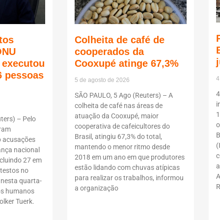
tos
Colheita de café de
ONU
cooperados da
ã executou
Cooxupé atinge 67,3%
6 pessoas
4
5 de agosto de 2026
4
SÃO PAULO, 5 Ago (Reuters) – A
i
colheita de café nas áreas de
1
atuação da Cooxupé, maior
ers) – Pelo
o
cooperativa de cafeicultores do
oram
B
Brasil, atingiu 67,3% do total,
b acusações
(
mantendo o menor ritmo desde
ança nacional
c
2018 em um ano em que produtores
ncluindo 27 em
a
estão lidando com chuvas atípicas
testos no
A
para realizar os trabalhos, informou
 nesta quarta-
R
a organização
itos humanos
lker Tuerk.