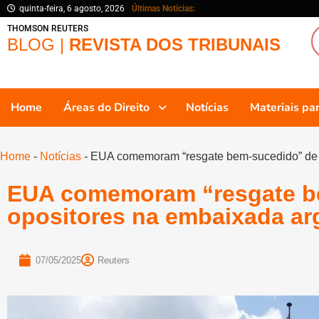
quinta-feira, 6 agosto, 2026
Últimas Notícias:
THOMSON REUTERS
BLOG |
REVISTA DOS TRIBUNAIS
Home
Áreas do Direito
Notícias
Materiais p
Home
-
Notícias
-
EUA comemoram “resgate bem-sucedido” de 
EUA comemoram “resgate b
opositores na embaixada ar
07/05/2025
Reuters