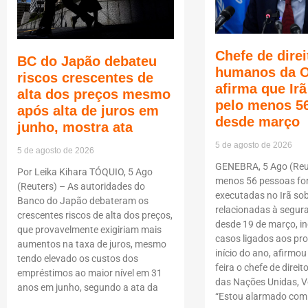
Chefe de direi
BC do Japão debateu
humanos da 
riscos crescentes de
afirma que Ir
alta dos preços mesmo
pelo menos 5
após alta de juros em
desde março
junho, mostra ata
5 de agosto de 2026
5 de agosto de 2026
GENEBRA, 5 Ago (Reut
Por Leika Kihara TÓQUIO, 5 Ago
menos 56 pessoas f
(Reuters) – As autoridades do
executadas no Irã so
Banco do Japão debateram os
relacionadas à segur
crescentes riscos de alta dos preços,
desde 19 de março, i
que provavelmente exigiriam mais
casos ligados aos pro
aumentos na taxa de juros, mesmo
início do ano, afirmou
tendo elevado os custos dos
feira o chefe de dire
empréstimos ao maior nível em 31
das Nações Unidas, Vo
anos em junho, segundo a ata da
“Estou alarmado com