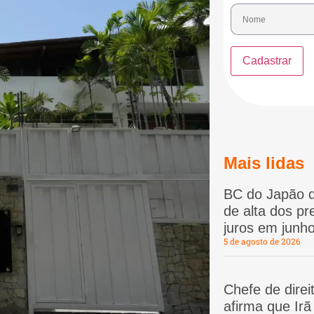
Mais lidas
BC do Japão d
de alta dos p
juros em junho
5 de agosto de 2026
Chefe de dire
afirma que Ir