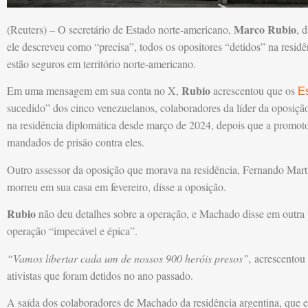
Marco Rubio
(Reuters) – O secretário de Estado norte-americano,
, 
ele descreveu como “precisa”, todos os opositores “detidos” na resid
estão seguros em território norte-americano.
Rubio
Em uma mensagem em sua conta no X,
acrescentou que os
E
sucedido” dos cinco venezuelanos, colaboradores da líder da oposiç
na residência diplomática desde março de 2024, depois que a promoto
mandados de prisão contra eles.
Outro assessor da oposição que morava na residência, Fernando Mart
morreu em sua casa em fevereiro, disse a oposição.
Rubio
não deu detalhes sobre a operação, e Machado disse em outra p
operação “impecável e épica”.
“Vamos libertar cada um de nossos 900 heróis presos”,
acrescentou 
ativistas que foram detidos no ano passado.
A saída dos colaboradores de Machado da residência argentina, que e