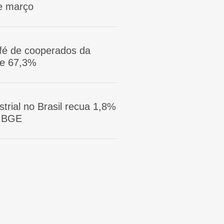
e março
afé de cooperados da
ge 67,3%
trial no Brasil recua 1,8%
 IBGE