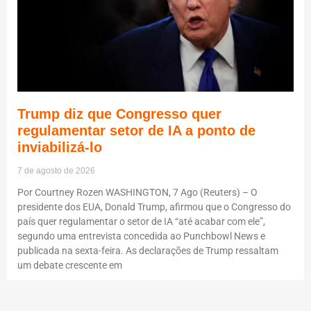
Trump diz que Congresso quer
regulamentar setor de IA a ponto de
inviabilizá-lo
7 de agosto de 2026
Por Courtney Rozen WASHINGTON, 7 Ago (Reuters) – O
presidente dos EUA, Donald Trump, afirmou que o Congresso do
país quer regulamentar o setor de IA “até acabar com ele”,
segundo uma entrevista concedida ao Punchbowl News e
publicada na sexta-feira. As declarações de Trump ressaltam
um debate crescente em