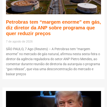
Petrobras tem “margem enorme” em gás,
diz diretor da ANP sobre programa que
quer reduzir preços
7 de agosto de 2026
SÃO PAULO, 7 Ago (Reuters) – A Petrobras tem “margem
enorme” no mercado de gás natural, afirmou nesta sexta-feira o
diretor da agência reguladora do setor ANP Pietro Mendes, ao
comentar durante reunião de diretoria da autarquia o programa
“gas release”, que visa uma desconcentração do mercado e
baixar preços