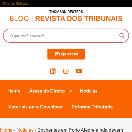
Últimas Notícias:
THOMSON REUTERS
BLOG |
REVISTA DOS TRIBUNAIS
Loja Virtual
Home
Áreas do Direito
Notícias
Materiais para Download
Reforma Tributária
Home
-
Notícias
-
Enchentes em Porto Alegre ainda devem