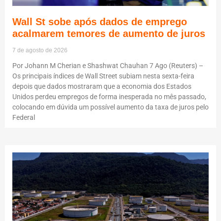
Wall St sobe após dados de emprego
acalmarem temores de aumento de juros
7 de agosto de 2026
Por Johann M Cherian e Shashwat Chauhan 7 Ago (Reuters) –
Os principais índices de Wall Street subiam nesta sexta-feira
depois que dados mostraram que a economia dos Estados
Unidos perdeu empregos de forma inesperada no mês passado,
colocando em dúvida um possível aumento da taxa de juros pelo
Federal