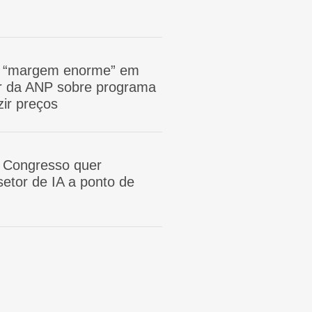
m “margem enorme” em
tor da ANP sobre programa
zir preços
 Congresso quer
etor de IA a ponto de