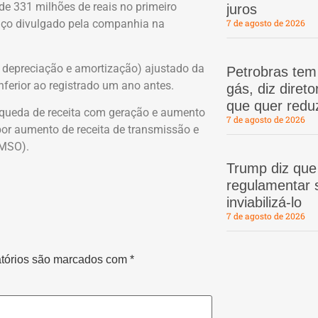
de 331 milhões de reais no primeiro
juros
nço divulgado pela companhia na
7 de agosto de 2026
s, depreciação e amortização) ajustado da
Petrobras te
ferior ao registrado um ano antes.
gás, diz dire
que quer redu
 queda de receita com geração e aumento
7 de agosto de 2026
or aumento de receita de transmissão e
PMSO).
Trump diz que
regulamentar s
inviabilizá-lo
7 de agosto de 2026
tórios são marcados com
*