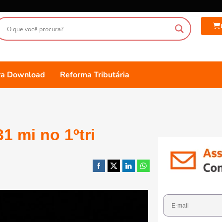
ara Download
Reforma Tributária
1 mi no 1ºtri