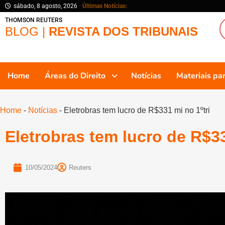
sábado, 8 agosto, 2026
Últimas Notícias:
THOMSON REUTERS
BLOG |
REVISTA DOS TRIBUNAIS
Home
Áreas do Direito
Notícias
Materiais p
Home
-
Notícias
-
Eletrobras tem lucro de R$331 mi no 1ºtri
Eletrobras tem lucro de R$33
10/05/2024
Reuters