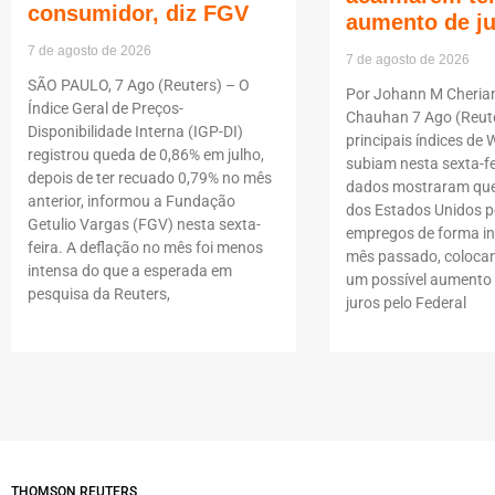
consumidor, diz FGV
aumento de j
7 de agosto de 2026
7 de agosto de 2026
SÃO PAULO, 7 Ago (Reuters) – O
Por Johann M Cheria
Índice Geral de Preços-
Chauhan 7 Ago (Reute
Disponibilidade Interna (IGP-DI)
principais índices de W
registrou queda de 0,86% em julho,
subiam nesta sexta-fe
depois de ter recuado 0,79% no mês
dados mostraram que
anterior, informou a Fundação
dos Estados Unidos p
Getulio Vargas (FGV) nesta sexta-
empregos de forma i
feira. A deflação no mês foi menos
mês passado, coloca
intensa do que a esperada em
um possível aumento 
pesquisa da Reuters,
juros pelo Federal
THOMSON REUTERS