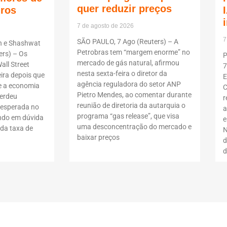
quer reduzir preços
uros
7 de agosto de 2026
7
SÃO PAULO, 7 Ago (Reuters) – A
n e Shashwat
Petrobras tem “margem enorme” no
rs) – Os
P
mercado de gás natural, afirmou
all Street
7
nesta sexta-feira o diretor da
ira depois que
E
agência reguladora do setor ANP
 a economia
C
Pietro Mendes, ao comentar durante
erdeu
r
reunião de diretoria da autarquia o
nesperada no
a
programa “gas release”, que visa
ndo em dúvida
e
uma desconcentração do mercado e
da taxa de
N
baixar preços
d
d