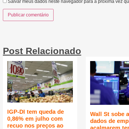
Salvar meus dados neste navegador para a próxima vez qu
Post Relacionado
IGP-DI tem queda de
Wall St sobe 
0,86% em julho com
dados de emp
recuo nos preços ao
acalmarem te