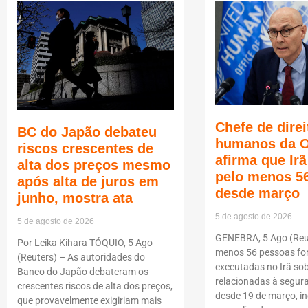
Chefe de direi
BC do Japão debateu
humanos da 
riscos crescentes de
afirma que Ir
alta dos preços mesmo
pelo menos 5
após alta de juros em
desde março
junho, mostra ata
5 de agosto de 2026
5 de agosto de 2026
GENEBRA, 5 Ago (Reut
Por Leika Kihara TÓQUIO, 5 Ago
menos 56 pessoas f
(Reuters) – As autoridades do
executadas no Irã so
Banco do Japão debateram os
relacionadas à segur
crescentes riscos de alta dos preços,
desde 19 de março, i
que provavelmente exigiriam mais