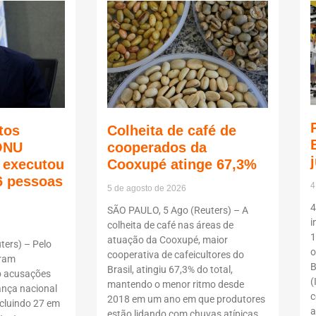
tos
Colheita de café de
ONU
cooperados da
ã executou
Cooxupé atinge 67,3%
6 pessoas
4
5 de agosto de 2026
4
SÃO PAULO, 5 Ago (Reuters) – A
i
colheita de café nas áreas de
1
atuação da Cooxupé, maior
ers) – Pelo
o
cooperativa de cafeicultores do
oram
B
Brasil, atingiu 67,3% do total,
b acusações
(
mantendo o menor ritmo desde
ança nacional
c
2018 em um ano em que produtores
ncluindo 27 em
a
estão lidando com chuvas atípicas