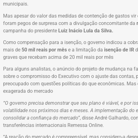
municipais.
Mas apesar do valor das medidas de contenção de gastos vir 
foram pegos de surpresa com a divulgação concomitante da
campanha do presidente
Luiz Inácio Lula da Silva.
Como compensação para a isenção, o governo indicou a cob
mais de
50 mil reais por mês
e a limitação da
isenção de IR
d
graves que recebam acima de 20 mil reais por mês
Para alguns analistas, o anúncio do projeto de mudança na f
sobre o compromisso do Executivo com o ajuste das contas, 
preocupado com questões políticas do que econômicas. Mas
exagerada do mercado
“O governo precisa demonstrar que seu plano é viável, e por 
volatilidade nos próximos dias e meses. A implementação do es
consolidar a confiança do mercado”
, disse André Galhardo, c
transferências internacionais Remessa Online.
“A reação do mercado é compreensível, mas considero-a despr