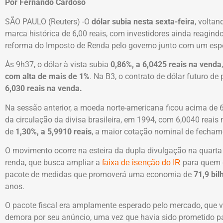
Por Fernando Cardoso
SÃO PAULO (Reuters) -O
dólar subia nesta sexta-feira
, voltan
marca histórica de 6,00 reais, com investidores ainda reagi
reforma do Imposto de Renda pelo governo junto com um esp
Às 9h37, o dólar à vista subia
0,86%, a 6,0425 reais na venda
com alta de mais de 1%
. Na B3, o contrato de dólar futuro de
6,030 reais na venda.
Na sessão anterior, a moeda norte-americana ficou acima de 6,
da circulação da divisa brasileira, em 1994, com 6,0040 reais
de
1,30%, a 5,9910 reais
, a maior cotação nominal de fechame
O movimento ocorre na esteira da dupla divulgação na quarta 
renda, que busca ampliar a
para quem 
faixa de isenção do IR
pacote de medidas que promoverá uma economia de
71,9 bil
anos.
O pacote fiscal era amplamente esperado pelo mercado, que
demora por seu anúncio, uma vez que havia sido prometido pa