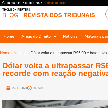
quinta-feira, 6 agosto, 2026
Últimas Notícias:
THOMSON REUTERS
BLOG |
REVISTA DOS TRIBUNAIS
Home
Áreas do Direito
Notícias
Materiais p
Home
-
Notícias
-
Dólar volta a ultrapassar R$6,00 e bate novo
Dólar volta a ultrapassar R$
recorde com reação negativa
29/11/2024
Reuters