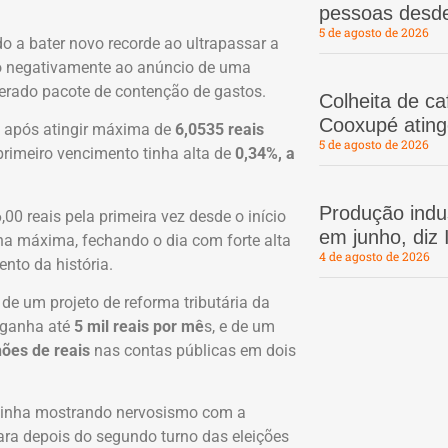
pessoas desd
5 de agosto de 2026
do a bater novo recorde ao ultrapassar a
ndo negativamente ao anúncio de uma
erado pacote de contenção de gastos.
Colheita de c
Cooxupé atin
, após atingir máxima de
6,0535 reais
5 de agosto de 2026
 primeiro vencimento tinha alta de
0,34%, a
Produção indus
00 reais pela primeira vez desde o início
em junho, diz
 na máxima, fechando o dia com forte alta
4 de agosto de 2026
nto da história.
de um projeto de reforma tributária da
ganha até
5 mil reais por mê
s, e de um
hões de reais
nas contas públicas em dois
 vinha mostrando nervosismo com a
ra depois do segundo turno das eleições