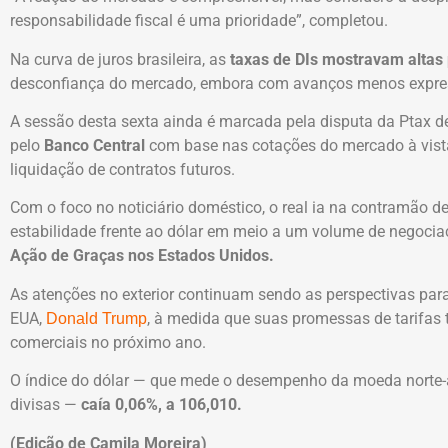
responsabilidade fiscal é uma prioridade”, completou.
Na curva de juros brasileira, as
taxas de DIs mostravam altas
desconfiança do mercado, embora com avanços menos express
A sessão desta sexta ainda é marcada pela disputa da Ptax d
pelo
Banco Central
com base nas cotações do mercado à vista,
liquidação de contratos futuros.
Com o foco no noticiário doméstico, o real ia na contramão 
estabilidade frente ao dólar em meio a um volume de negoci
Ação de Graças nos Estados Unidos.
As atenções no exterior continuam sendo as perspectivas para
EUA,
, à medida que suas promessas de tarifas
Donald Trump
comerciais no próximo ano.
O índice do dólar — que mede o desempenho da moeda norte-a
divisas —
caía 0,06%, a 106,010.
(Edição de Camila Moreira)