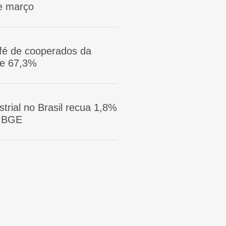
e março
afé de cooperados da
ge 67,3%
trial no Brasil recua 1,8%
 IBGE