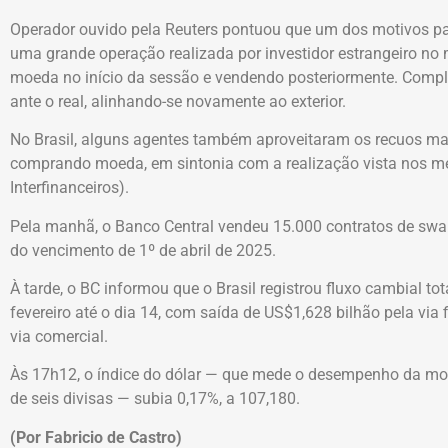
Operador ouvido pela Reuters pontuou que um dos motivos para 
uma grande operação realizada por investidor estrangeiro no
moeda no início da sessão e vendendo posteriormente. Comple
ante o real, alinhando-se novamente ao exterior.
No Brasil, alguns agentes também aproveitaram os recuos mais 
comprando moeda, em sintonia com a realização vista nos me
Interfinanceiros).
Pela manhã, o Banco Central vendeu 15.000 contratos de swap
do vencimento de 1º de abril de 2025.
À tarde, o BC informou que o Brasil registrou fluxo cambial t
fevereiro até o dia 14, com saída de US$1,628 bilhão pela via
via comercial.
Às 17h12, o índice do dólar — que mede o desempenho da mo
de seis divisas — subia 0,17%, a 107,180.
(Por Fabricio de Castro)