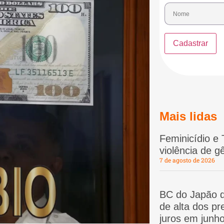
Mais lidas
Feminicídio e 
violência de 
7 de agosto de 2026
BC do Japão d
de alta dos p
juros em junho