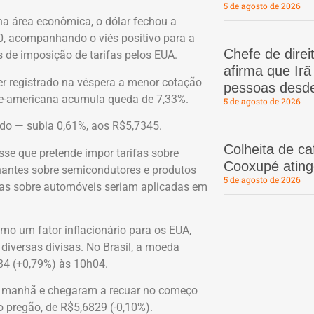
5 de agosto de 2026
a área econômica, o dólar fechou a
70, acompanhando o viés positivo para a
Chefe de dire
 de imposição de tarifas pelos EUA.
afirma que Ir
er registrado na véspera a menor cotação
pessoas desd
te-americana acumula queda de 7,33%.
5 de agosto de 2026
ido — subia 0,61%, aos R$5,7345.
Colheita de c
isse que pretende impor tarifas sobre
Cooxupé atin
hantes sobre semicondutores e produtos
5 de agosto de 2026
rifas sobre automóveis seriam aplicadas em
omo um fator inflacionário para os EUA,
 diversas divisas. No Brasil, a moeda
34 (+0,79%) às 10h04.
da manhã e chegaram a recuar no começo
o pregão, de R$5,6829 (-0,10%).