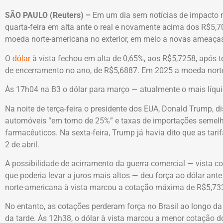
SÃO PAULO (Reuters) –
Em um dia sem notícias de impacto n
quarta-feira em alta ante o real e novamente acima dos R$5,
moeda norte-americana no exterior, em meio a novas ameaças
O
à vista fechou em alta de 0,65%, aos R$5,7258, após t
dólar
de encerramento no ano, de R$5,6887. Em 2025 a moeda nor
Às 17h04 na B3 o dólar para março — atualmente o mais líqu
Na noite de terça-feira o presidente dos EUA, Donald Trump, d
automóveis “em torno de 25%” e taxas de importações semel
farmacêuticos. Na sexta-feira, Trump já havia dito que as ta
2 de abril.
A possibilidade de acirramento da guerra comercial — vista c
que poderia levar a juros mais altos — deu força ao dólar ante
norte-americana à vista marcou a cotação máxima de R$5,73
No entanto, as cotações perderam força no Brasil ao longo 
da tarde. Às 12h38, o dólar à vista marcou a menor cotação d