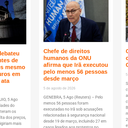
Chefe de direitos
debateu
humanos da ONU
ntes de
afirma que Irã executou
ços mesmo
pelo menos 56 pessoas
juros em
5
desde março
 ata
S
5 de agosto de 2026
c
a
GENEBRA, 5 Ago (Reuters) – Pelo
UIO, 5 Ago
c
menos 56 pessoas foram
dades do
B
executadas no Irã sob acusações
teram os
m
relacionadas à segurança nacional
lta dos preços,
2
desde 19 de março, incluindo 27 em
igiriam mais
e
casos ligados aos protestos no