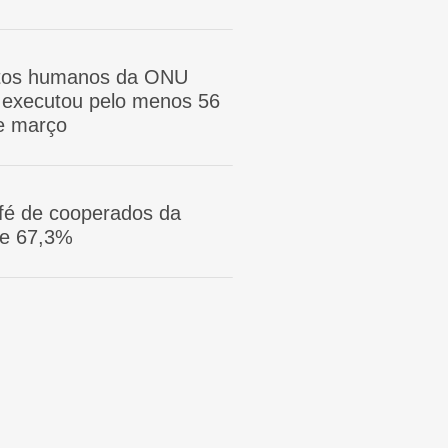
itos humanos da ONU
ã executou pelo menos 56
e março
afé de cooperados da
ge 67,3%