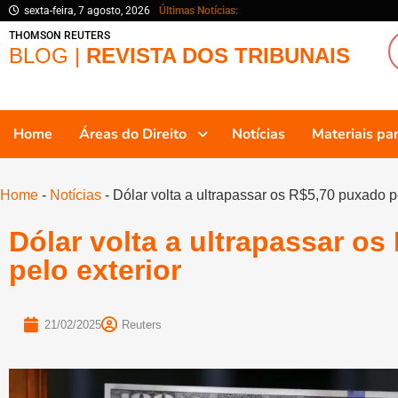
sexta-feira, 7 agosto, 2026
Últimas Notícias:
THOMSON REUTERS
BLOG |
REVISTA DOS TRIBUNAIS
Home
Áreas do Direito
Notícias
Materiais p
Home
-
Notícias
-
Dólar volta a ultrapassar os R$5,70 puxado pe
Dólar volta a ultrapassar o
pelo exterior
21/02/2025
Reuters