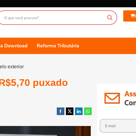
ara Download
Reforma Tributária
lo exterior
s R$5,70 puxado