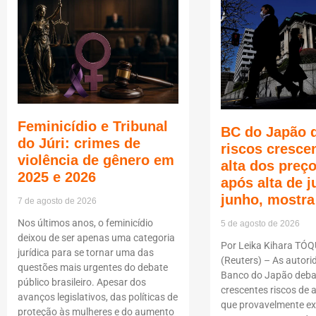
Feminicídio e Tribunal
BC do Japão 
do Júri: crimes de
riscos cresce
violência de gênero em
alta dos pre
2025 e 2026
após alta de 
junho, mostra
7 de agosto de 2026
Nos últimos anos, o feminicídio
5 de agosto de 2026
deixou de ser apenas uma categoria
Por Leika Kihara TÓQ
jurídica para se tornar uma das
(Reuters) – As autori
questões mais urgentes do debate
Banco do Japão deba
público brasileiro. Apesar dos
crescentes riscos de a
avanços legislativos, das políticas de
que provavelmente ex
proteção às mulheres e do aumento