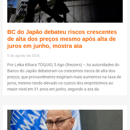
BC do Japão debateu riscos crescentes
de alta dos preços mesmo após alta de
juros em junho, mostra ata
5 de agosto de 2026
Por Leika Kihara TÓQUIO, 5 Ago (Reuters) – As autoridades do
Banco do Japão debateram os crescentes riscos de alta dos
preços, que provavelmente exigiriam mais aumentos na taxa de
juros, mesmo tendo elevado os custos dos empréstimos ao
maior nível em 31 anos em junho, segundo a ata da