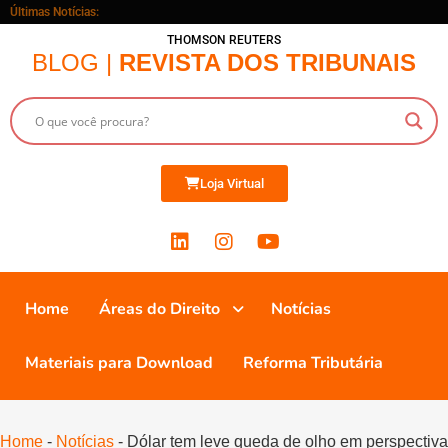
Últimas Notícias:
THOMSON REUTERS
BLOG |
REVISTA DOS TRIBUNAIS
Loja Virtual
Home
Áreas do Direito
Notícias
Materiais para Download
Reforma Tributária
Home
-
Notícias
-
Dólar tem leve queda de olho em perspectiva