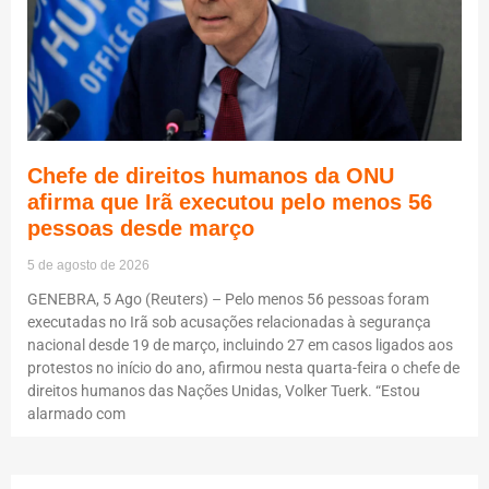
Chefe de direitos humanos da ONU
afirma que Irã executou pelo menos 56
pessoas desde março
5 de agosto de 2026
GENEBRA, 5 Ago (Reuters) – Pelo menos 56 pessoas foram
executadas no Irã sob acusações relacionadas à segurança
nacional desde 19 de março, incluindo 27 em casos ligados aos
protestos no início do ano, afirmou nesta quarta-feira o chefe de
direitos humanos das Nações Unidas, Volker Tuerk. “Estou
alarmado com