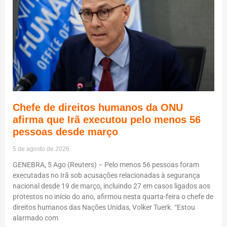
Chefe de direitos humanos da ONU
afirma que Irã executou pelo menos 56
pessoas desde março
5 de agosto de 2026
GENEBRA, 5 Ago (Reuters) – Pelo menos 56 pessoas foram
executadas no Irã sob acusações relacionadas à segurança
nacional desde 19 de março, incluindo 27 em casos ligados aos
protestos no início do ano, afirmou nesta quarta-feira o chefe de
direitos humanos das Nações Unidas, Volker Tuerk. “Estou
alarmado com