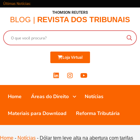
Últimas Notícias:
THOMSON REUTERS
BLOG |
REVISTA DOS TRIBUNAIS
Loja Virtual
Home
Áreas do Direito
Notícias
Materiais para Download
Reforma Tributária
Home
-
Notícias
-
Dólar tem leve alta na abertura com tarifas