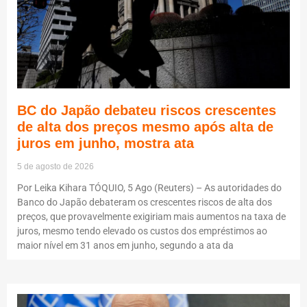
BC do Japão debateu riscos crescentes
de alta dos preços mesmo após alta de
juros em junho, mostra ata
5 de agosto de 2026
Por Leika Kihara TÓQUIO, 5 Ago (Reuters) – As autoridades do
Banco do Japão debateram os crescentes riscos de alta dos
preços, que provavelmente exigiriam mais aumentos na taxa de
juros, mesmo tendo elevado os custos dos empréstimos ao
maior nível em 31 anos em junho, segundo a ata da