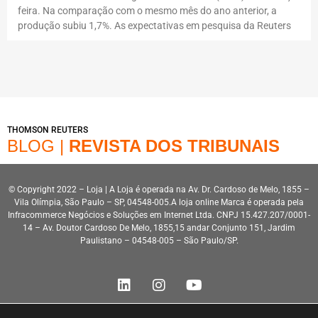
feira. Na comparação com o mesmo mês do ano anterior, a
produção subiu 1,7%. As expectativas em pesquisa da Reuters
THOMSON REUTERS
BLOG |
REVISTA DOS TRIBUNAIS
© Copyright 2022 – Loja | A Loja é operada na Av. Dr. Cardoso de Melo, 1855 –
Vila Olímpia, São Paulo – SP, 04548-005.A loja online Marca é operada pela
Infracommerce Negócios e Soluções em Internet Ltda. CNPJ 15.427.207/0001-
14 – Av. Doutor Cardoso De Melo, 1855,15 andar Conjunto 151, Jardim
Paulistano – 04548-005 – São Paulo/SP.