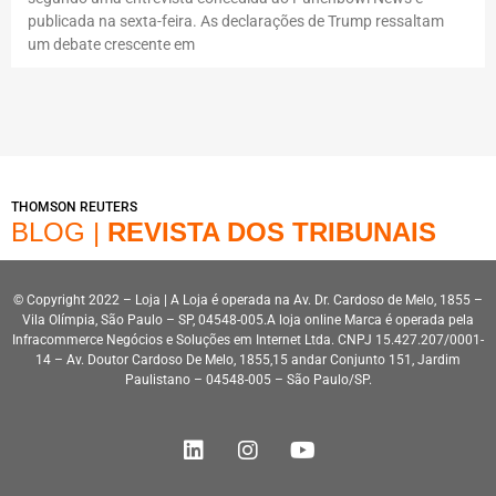
publicada na sexta-feira. As declarações de Trump ressaltam
um debate crescente em
THOMSON REUTERS
BLOG |
REVISTA DOS TRIBUNAIS
© Copyright 2022 – Loja | A Loja é operada na Av. Dr. Cardoso de Melo, 1855 –
Vila Olímpia, São Paulo – SP, 04548-005.A loja online Marca é operada pela
Infracommerce Negócios e Soluções em Internet Ltda. CNPJ 15.427.207/0001-
14 – Av. Doutor Cardoso De Melo, 1855,15 andar Conjunto 151, Jardim
Paulistano – 04548-005 – São Paulo/SP.