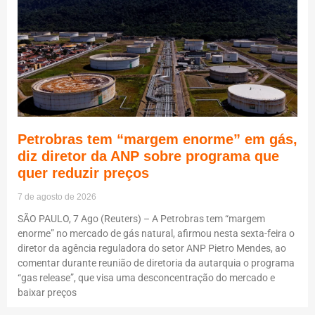
Petrobras tem “margem enorme” em gás,
diz diretor da ANP sobre programa que
quer reduzir preços
7 de agosto de 2026
SÃO PAULO, 7 Ago (Reuters) – A Petrobras tem “margem
enorme” no mercado de gás natural, afirmou nesta sexta-feira o
diretor da agência reguladora do setor ANP Pietro Mendes, ao
comentar durante reunião de diretoria da autarquia o programa
“gas release”, que visa uma desconcentração do mercado e
baixar preços