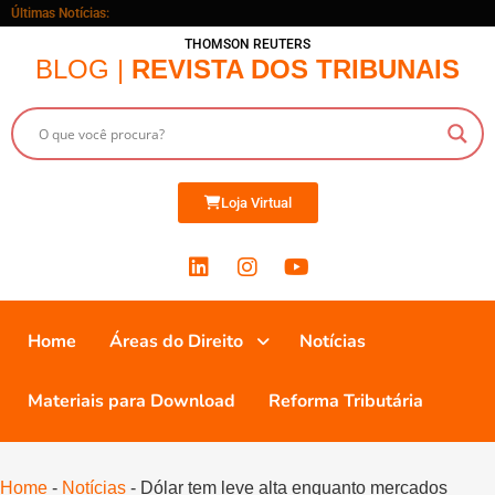
Últimas Notícias:
THOMSON REUTERS
BLOG |
REVISTA DOS TRIBUNAIS
Loja Virtual
Home
Áreas do Direito
Notícias
Materiais para Download
Reforma Tributária
Home
-
Notícias
-
Dólar tem leve alta enquanto mercados