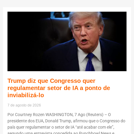
Trump diz que Congresso quer
regulamentar setor de IA a ponto de
inviabilizá-lo
7 de agosto de 2026
Por Courtney Rozen WASHINGTON, 7 Ago (Reuters) – O
presidente dos EUA, Donald Trump, afirmou que o Congresso do
país quer regulamentar o setor de IA “até acabar com ele”,
segundo uma entrevista concedida ao Punchbowl News e