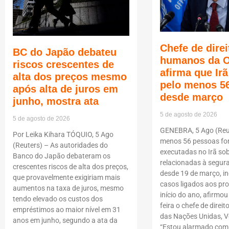
Chefe de direi
BC do Japão debateu
humanos da 
riscos crescentes de
afirma que Ir
alta dos preços mesmo
pelo menos 5
após alta de juros em
desde março
junho, mostra ata
5 de agosto de 2026
5 de agosto de 2026
GENEBRA, 5 Ago (Reut
Por Leika Kihara TÓQUIO, 5 Ago
menos 56 pessoas f
(Reuters) – As autoridades do
executadas no Irã so
Banco do Japão debateram os
relacionadas à segur
crescentes riscos de alta dos preços,
desde 19 de março, i
que provavelmente exigiriam mais
casos ligados aos pro
aumentos na taxa de juros, mesmo
início do ano, afirmou
tendo elevado os custos dos
feira o chefe de dire
empréstimos ao maior nível em 31
das Nações Unidas, Vo
anos em junho, segundo a ata da
“Estou alarmado com