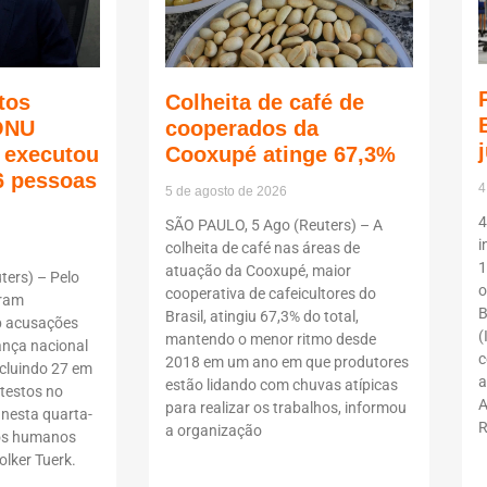
tos
Colheita de café de
ONU
cooperados da
ã executou
Cooxupé atinge 67,3%
6 pessoas
4
5 de agosto de 2026
4
SÃO PAULO, 5 Ago (Reuters) – A
i
colheita de café nas áreas de
1
atuação da Cooxupé, maior
ers) – Pelo
o
cooperativa de cafeicultores do
oram
B
Brasil, atingiu 67,3% do total,
b acusações
(
mantendo o menor ritmo desde
ança nacional
c
2018 em um ano em que produtores
ncluindo 27 em
a
estão lidando com chuvas atípicas
testos no
A
para realizar os trabalhos, informou
 nesta quarta-
R
a organização
itos humanos
lker Tuerk.