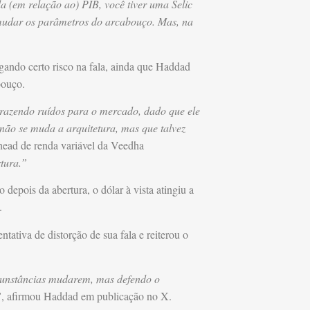
a (em relação ao) PIB, você tiver uma Selic
mudar os parâmetros do arcabouço. Mas, na
gando certo risco na fala, ainda que Haddad
bouço.
azendo ruídos para o mercado, dado que ele
 não se muda a arquitetura, mas que talvez
head de renda variável da Veedha
tura.”
 depois da abertura, o dólar à vista atingiu a
.
ativa de distorção de sua fala e reiterou o
rcunstâncias mudarem, mas defendo o
”
, afirmou Haddad em publicação no X.