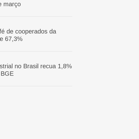
e março
afé de cooperados da
ge 67,3%
trial no Brasil recua 1,8%
 IBGE