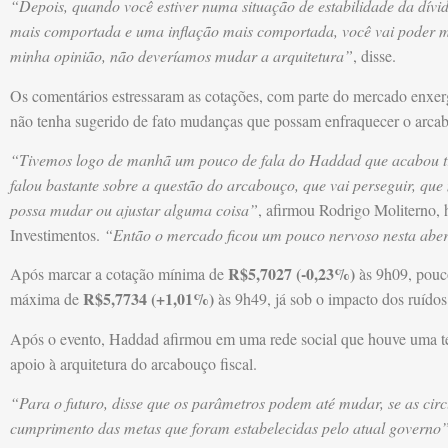
“Depois, quando você estiver numa situação de estabilidade da dívid
mais comportada e uma inflação mais comportada, você vai poder 
minha opinião, não deveríamos mudar a arquitetura”
, disse.
Os comentários estressaram as cotações, com parte do mercado enxer
não tenha sugerido de fato mudanças que possam enfraquecer o arca
“Tivemos logo de manhã um pouco de fala do Haddad que acabou tr
falou bastante sobre a questão do arcabouço, que vai perseguir, que
possa mudar ou ajustar alguma coisa”
, afirmou Rodrigo Moliterno, 
Investimentos.
“Então o mercado ficou um pouco nervoso nesta aber
R$5,7027 (-0,23%)
Após marcar a cotação mínima de
às 9h09, pouco
R$5,7734 (+1,01%)
máxima de
às 9h49, já sob o impacto dos ruídos
Após o evento, Haddad afirmou em uma rede social que houve uma tent
apoio à arquitetura do arcabouço fiscal.
“Para o futuro, disse que os parâmetros podem até mudar, se as ci
cumprimento das metas que foram estabelecidas pelo atual governo