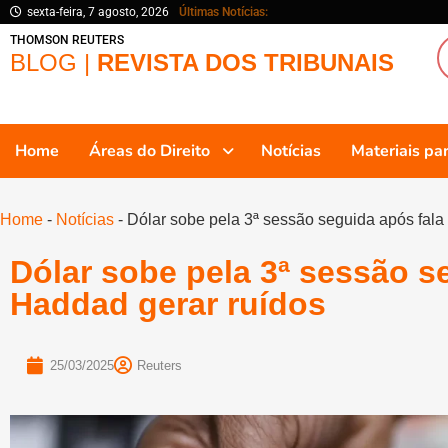
sexta-feira, 7 agosto, 2026
Últimas Notícias:
THOMSON REUTERS
BLOG |
REVISTA DOS TRIBUNAIS
Home
Áreas do Direito
Notícias
Materiais p
Home
-
Notícias
-
Dólar sobe pela 3ª sessão seguida após fala
Dólar sobe pela 3ª sessão s
Haddad gerar ruídos
25/03/2025
Reuters