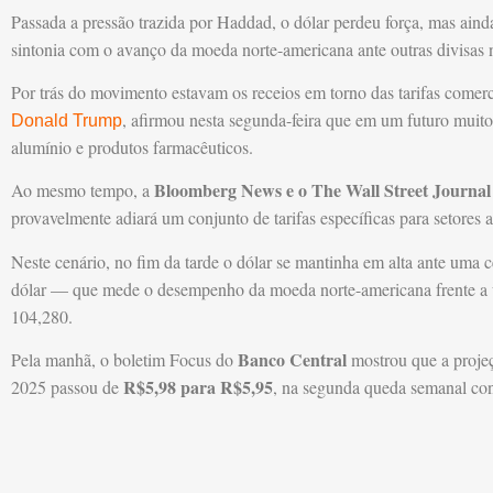
Passada a pressão trazida por Haddad, o dólar perdeu força, mas ainda
sintonia com o avanço da moeda norte-americana ante outras divisas n
Por trás do movimento estavam os receios em torno das tarifas comer
, afirmou nesta segunda-feira que em um futuro muito
Donald Trump
alumínio e produtos farmacêuticos.
Bloomberg News e o The Wall Street Journal
Ao mesmo tempo, a
provavelmente adiará um conjunto de tarifas específicas para setores a
Neste cenário, no fim da tarde o dólar se mantinha em alta ante uma ce
dólar — que mede o desempenho da moeda norte-americana frente a u
104,280.
Banco Central
Pela manhã, o boletim Focus do
mostrou que a proje
R$5,98 para R$5,95
2025 passou de
, na segunda queda semanal con