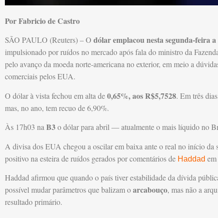
Por Fabricio de Castro
dólar emplacou nesta segunda-feira a t
SÃO PAULO (Reuters) – O
impulsionado por ruídos no mercado após fala do ministro da Fazend
pelo avanço da moeda norte-americana no exterior, em meio a dúvidas
comerciais pelos EUA.
0,65%, aos R$5,7528
O dólar à vista fechou em alta de
. Em três dia
mas, no ano, tem recuo de 6,90%.
B3
Às 17h03 na
o dólar para abril — atualmente o mais líquido no B
A divisa dos EUA chegou a oscilar em baixa ante o real no início da s
positivo na esteira de ruídos gerados por comentários de
em 
Haddad
Haddad afirmou que quando o país tiver estabilidade da dívida pública
arcabouço
possível mudar parâmetros que balizam o
, mas não a arqu
resultado primário.