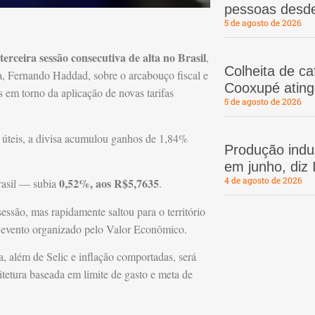
pessoas desd
5 de agosto de 2026
erceira sessão consecutiva de alta no Brasil
,
Colheita de c
a, Fernando Haddad, sobre o arcabouço fiscal e
Cooxupé atin
 em torno da aplicação de novas tarifas
5 de agosto de 2026
s úteis, a divisa acumulou ganhos de 1,84%
Produção indus
em junho, diz
4 de agosto de 2026
0,52%, aos R$5,7635
rasil — subia
.
essão, mas rapidamente saltou para o território
evento organizado pelo Valor Econômico.
, além de Selic e inflação comportadas, será
itetura baseada em limite de gasto e meta de