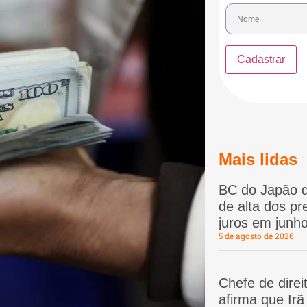
Mais lidas
BC do Japão d
de alta dos p
juros em junho
5 de agosto de 2026
Chefe de dire
afirma que Ir