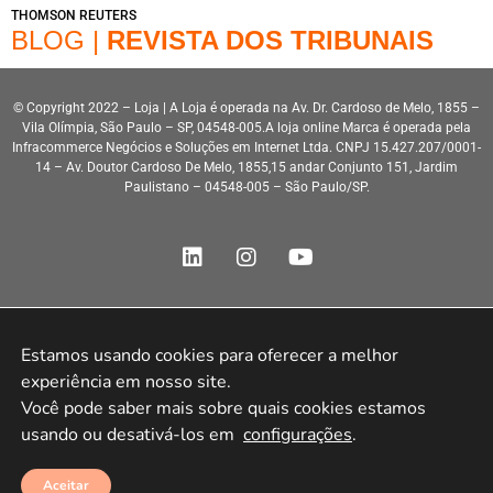
THOMSON REUTERS
BLOG |
REVISTA DOS TRIBUNAIS
© Copyright 2022 – Loja | A Loja é operada na Av. Dr. Cardoso de Melo, 1855 –
Vila Olímpia, São Paulo – SP, 04548-005.A loja online Marca é operada pela
Infracommerce Negócios e Soluções em Internet Ltda. CNPJ 15.427.207/0001-
14 – Av. Doutor Cardoso De Melo, 1855,15 andar Conjunto 151, Jardim
Paulistano – 04548-005 – São Paulo/SP.
Estamos usando cookies para oferecer a melhor 
Desenvolvimento HeroStar
experiência em nosso site.

Você pode saber mais sobre quais cookies estamos 
usando ou desativá-los em 
configurações
.
Aceitar