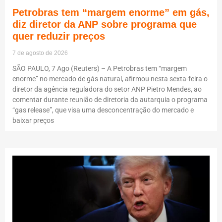
Petrobras tem “margem enorme” em gás,
diz diretor da ANP sobre programa que
quer reduzir preços
7 de agosto de 2026
SÃO PAULO, 7 Ago (Reuters) – A Petrobras tem “margem
enorme” no mercado de gás natural, afirmou nesta sexta-feira o
diretor da agência reguladora do setor ANP Pietro Mendes, ao
comentar durante reunião de diretoria da autarquia o programa
“gas release”, que visa uma desconcentração do mercado e
baixar preços