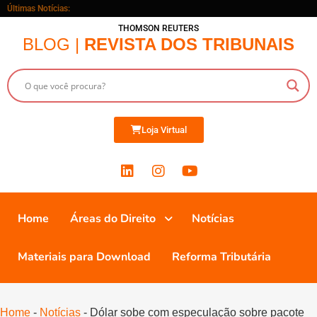
Últimas Notícias:
THOMSON REUTERS
BLOG |
REVISTA DOS TRIBUNAIS
Loja Virtual
Home
Áreas do Direito
Notícias
Materiais para Download
Reforma Tributária
Home
-
Notícias
-
Dólar sobe com especulação sobre pacote