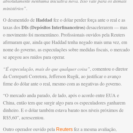
absolutamente nenhuma iniciativa nova. Isso vale para os demais
ministérios”
.
Haddad
O desmentido de
fez o dólar perder força ante o real e as
DIs (Depósitos Interfinanceiros)
taxas dos
desacelerarem — mas
o movimento foi momentâneo. Profissionais ouvidos pela Reuters
afirmaram que, ainda que Haddad tenha negado mais uma vez, em
nome do governo, as especulações sobre medidas fiscais, o mercado
se apegou aos ruídos para operar.
“É especulação, mais do que qualquer coisa”
, comentou o diretor
da Correparti Corretora, Jefferson Rugik, ao justificar o avanço
firme do dólar ante o real, mesmo com as negativas do governo.
“O mercado anda parado, de lado, após o acordo entre EUA e
China, então tem que surgir algo para os especuladores ganharem
dinheiro. E o dólar também estava barato nos níveis próximos de
R$5,60”, acrescentou.
Outro operador ouvido pela
fez a mesma avaliação,
Reuters