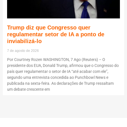
Trump diz que Congresso quer
regulamentar setor de IA a ponto de
inviabilizá-lo
7 de agosto de 2026
Por Courtney Rozen WASHINGTON, 7 Ago (Reuters) – O
presidente dos EUA, Donald Trump, afirmou que o Congresso do
país quer regulamentar o setor de IA “até acabar com ele”,
segundo uma entrevista concedida ao Punchbowl News e
publicada na sexta-feira. As declarações de Trump ressaltam
um debate crescente em