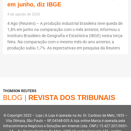
em junho, diz IBGE
4 de agosto de 2026
4 Ago (Reuters) – A produção industrial brasileira teve queda de
1,8% em junho na comparação com o mês anterior, informou o
Instituto Brasileiro de Geografia e Estatística (IBGE) nesta terça-
feira. Na comparação com o mesmo mês do ano anterior, a
produção subiu 1,7%. As expectativas em pesquisa da Reuters
THOMSON REUTERS
BLOG |
REVISTA DOS TRIBUNAIS
© Copyright 2022 – Loja | A Loja é operada na Av. Dr. Cardoso de Melo, 1855 –
Vila Olímpia, São Paulo – SP, 04548-005.A loja online Marca é operada pela
Infracommerce Negócios e Soluções em Internet Ltda. CNPJ 15.427.207/0001-