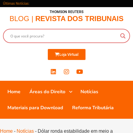
Últimas Notícias:
THOMSON REUTERS
BLOG |
REVISTA DOS TRIBUNAIS
Loja Virtual
Home
Áreas do Direito
Notícias
Materiais para Download
Reforma Tributária
Home
-
Notícias
-
Dólar ronda estabilidade em meio a