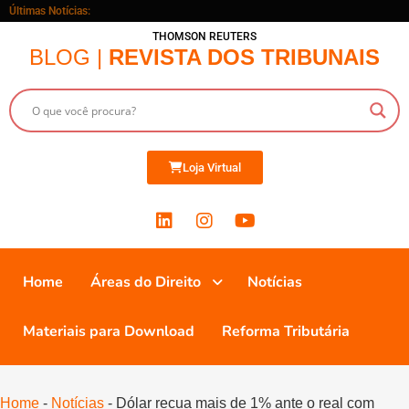
Últimas Notícias:
THOMSON REUTERS
BLOG |
REVISTA DOS TRIBUNAIS
Loja Virtual
Home
Áreas do Direito
Notícias
Materiais para Download
Reforma Tributária
Home
-
Notícias
-
Dólar recua mais de 1% ante o real com