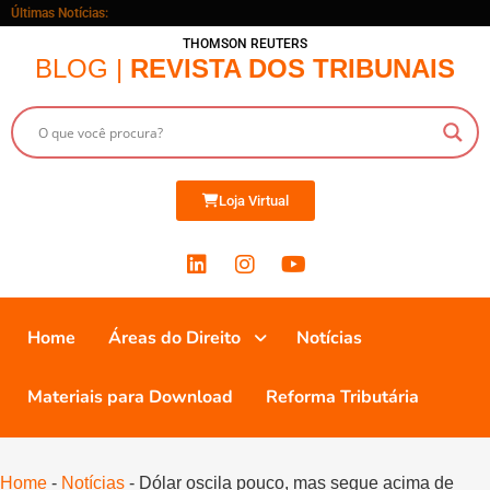
Últimas Notícias:
THOMSON REUTERS
BLOG |
REVISTA DOS TRIBUNAIS
Loja Virtual
Home
Áreas do Direito
Notícias
Materiais para Download
Reforma Tributária
Home
-
Notícias
-
Dólar oscila pouco, mas segue acima de