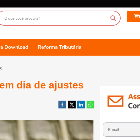
ara Download
Reforma Tributária
es
 em dia de ajustes