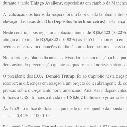
Thiago Avallone
durante a tarde
, especialista em câmbio da Manches
A realização dos lucros da véspera foi um fator citado também entre os 
DIs (Depósitos Interfinanceiros)
elevação das taxas dos
nesta terça-f
R$5,6422 (-0,22%
Neste cenário, após registrar a cotação mínima de
R$5,6842 (+0,52%)
atingiu a máxima de
às 15h51 — momento em qu
agentes encerravam operações do dia já com o foco no fim da sessão.
No exterior, o dólar cedia ante as divisas fortes e em relação a boa p
demonstrando preocupação quanto ao quadro fiscal norte-americano.
Donald Trump
O presidente dos EUA,
, foi ao Capitólio nesta terça
resolverem diferenças em relação a um projeto de lei abrangente de c
pressão sobre o Orçamento norte-americano. Analistas independente
US$36,2 trilhões
trilhões a US$5 trilhões à dívida de
do governo fede
Às 17h20, o índice do dólar — que mede o desempenho da moeda norte
— caía 0,42%, a 100,010.
Banco Central
Pela manhã o
vendeu toda a oferta de 8.878 contratos