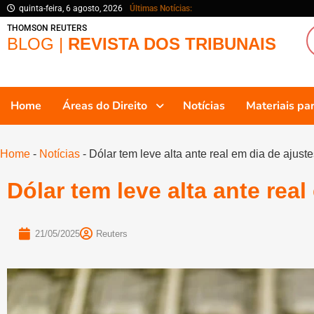
quinta-feira, 6 agosto, 2026
Últimas Notícias:
THOMSON REUTERS
BLOG |
REVISTA DOS TRIBUNAIS
Home
Áreas do Direito
Notícias
Materiais p
Home
-
Notícias
-
Dólar tem leve alta ante real em dia de ajust
Dólar tem leve alta ante real
21/05/2025
Reuters