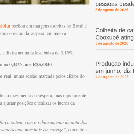
pessoas desd
5 de agosto de 2026
oscilou em margens estreitas no Brasil e
dólar
Colheita de c
s após o recuo da véspera, em meio a
Cooxupé atin
5 de agosto de 2026
, a divisa acumula leve baixa de 0,15%.
Produção indus
0,34%, aos R$5,6840
subia
.
em junho, diz
o real
, numa sessão marcada pelos efeitos do
4 de agosto de 2026
dade ao movimento da véspera, mas rapidamente
 ajustar posições e realizar os lucros da
 força ontem, com o rebaixamento da nota dos
-americana, mas hoje ele corrige”
, comentou