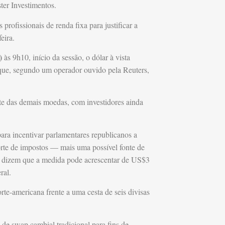
ter Investimentos.
profissionais de renda fixa para justificar a
eira.
)
às 9h10, início da sessão, o dólar à vista
e, segundo um operador ouvido pela Reuters,
arte das demais moedas, com investidores ainda
 para incentivar parlamentares republicanos a
orte de impostos — mais uma possível fonte de
s dizem que a medida pode acrescentar de US$3
ral.
-americana frente a uma cesta de seis divisas
 de swap cambial tradicional para fins de