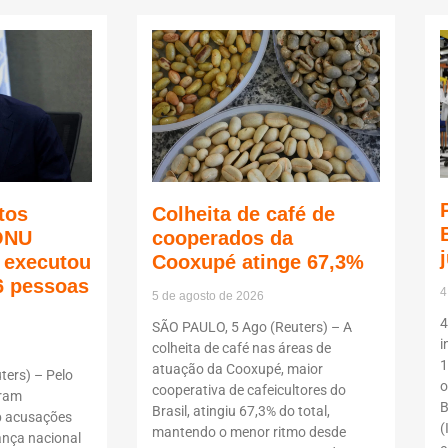
tos
Colheita de café de
ONU
cooperados da
ã executou
Cooxupé atinge 67,3%
6 pessoas
4
5 de agosto de 2026
4
SÃO PAULO, 5 Ago (Reuters) – A
i
colheita de café nas áreas de
1
atuação da Cooxupé, maior
ers) – Pelo
o
cooperativa de cafeicultores do
oram
B
Brasil, atingiu 67,3% do total,
b acusações
(
mantendo o menor ritmo desde
ança nacional