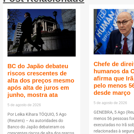
Chefe de direi
BC do Japão debateu
humanos da 
riscos crescentes de
afirma que Ir
alta dos preços mesmo
pelo menos 5
após alta de juros em
desde março
junho, mostra ata
5 de agosto de 2026
5 de agosto de 2026
GENEBRA, 5 Ago (Reut
Por Leika Kihara TÓQUIO, 5 Ago
menos 56 pessoas f
(Reuters) – As autoridades do
executadas no Irã so
Banco do Japão debateram os
relacionadas à segur
crescentes riscos de alta dos preços,