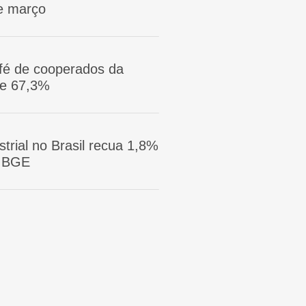
e março
afé de cooperados da
ge 67,3%
trial no Brasil recua 1,8%
 IBGE