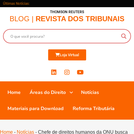
Últimas Notícias:
THOMSON REUTERS
BLOG |
REVISTA DOS TRIBUNAIS
Loja Virtual
Home
Áreas do Direito
Notícias
Materiais para Download
Reforma Tributária
Home
-
Notícias
-
Chefe de direitos humanos da ONU busca