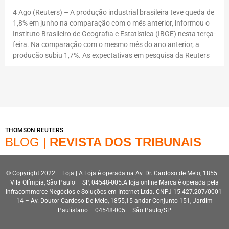
4 Ago (Reuters) – A produção industrial brasileira teve queda de
1,8% em junho na comparação com o mês anterior, informou o
Instituto Brasileiro de Geografia e Estatística (IBGE) nesta terça-
feira. Na comparação com o mesmo mês do ano anterior, a
produção subiu 1,7%. As expectativas em pesquisa da Reuters
THOMSON REUTERS
BLOG |
REVISTA DOS TRIBUNAIS
© Copyright 2022 – Loja | A Loja é operada na Av. Dr. Cardoso de Melo, 1855 –
Vila Olímpia, São Paulo – SP, 04548-005.A loja online Marca é operada pela
Infracommerce Negócios e Soluções em Internet Ltda. CNPJ 15.427.207/0001-
14 – Av. Doutor Cardoso De Melo, 1855,15 andar Conjunto 151, Jardim
Paulistano – 04548-005 – São Paulo/SP.