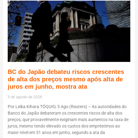
BC do Japão debateu riscos crescentes
de alta dos preços mesmo após alta de
juros em junho, mostra ata
5 de agosto de 2026
Por Leika Kihara TÓQUIO, 5 Ago (Reuters) – As autoridades do
Banco do Japão debateram os crescentes riscos de alta dos
preços, que provavelmente exigiriam mais aumentos na taxa de
juros, mesmo tendo elevado os custos dos empréstimos ao
maior nível em 31 anos em junho, segundo a ata da