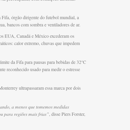
Fifa, órgão dirigente do futebol mundial, a
gua, bancos com sombra e ventiladores de ar.
os EUA, Canadá e México excederam os
imáticos: calor extremo, chuvas que impedem
limite da Fifa para pausas para bebidas de 32°C
e reconhecido usado para medir o estresse
Monterrey ultrapassaram essa marca por dois
tando, a menos que tomemos medidas
ou para regiões mais frias”
, disse Piers Forster,