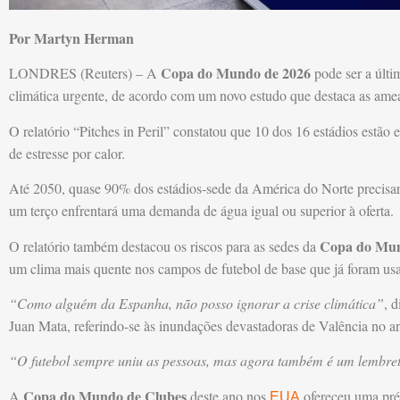
Por Martyn Herman
Copa do Mundo de 2026
LONDRES (Reuters) – A
pode ser a últ
climática urgente, de acordo com um novo estudo que destaca as amea
O relatório “Pitches in Peril” constatou que 10 dos 16 estádios estão 
de estresse por calor.
Até 2050, quase 90% dos estádios-sede da América do Norte precisar
um terço enfrentará uma demanda de água igual ou superior à oferta.
Copa do Mun
O relatório também destacou os riscos para as sedes da
um clima mais quente nos campos de futebol de base que já foram usa
“Como alguém da Espanha, não posso ignorar a crise climática”
, 
Juan Mata, referindo-se às inundações devastadoras de Valência no a
“O futebol sempre uniu as pessoas, mas agora também é um lembre
Copa do Mundo de Clubes
A
deste ano nos
ofereceu uma pré
EUA