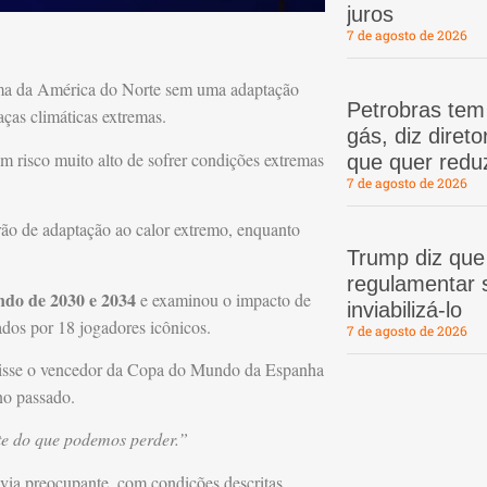
juros
7 de agosto de 2026
ima da América do Norte sem uma adaptação
Petrobras te
ças climáticas extremas.
gás, diz dire
em risco muito alto de sofrer condições extremas
que quer redu
7 de agosto de 2026
ão de adaptação ao calor extremo, enquanto
Trump diz que
regulamentar s
do de 2030 e 2034
e examinou o impacto de
inviabilizá-lo
dos por 18 jogadores icônicos.
7 de agosto de 2026
disse o vencedor da Copa do Mundo da Espanha
no passado.
te do que podemos perder.”
via preocupante, com condições descritas