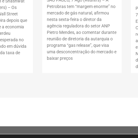
n e Shashwat
Petrobras tem “margem enorme” no
rs) – Os
P
mercado de gás natural, afirmou
all Street
7
nesta sexta-feira o diretor da
ira depois que
E
agência reguladora do setor ANP
 a economia
C
Pietro Mendes, ao comentar durante
erdeu
r
reunião de diretoria da autarquia o
nesperada no
a
programa “gas release”, que visa
ndo em dúvida
e
uma desconcentração do mercado e
da taxa de
N
baixar preços
d
d
ila Olímpia, São Paulo – SP, 04548-005.A loja