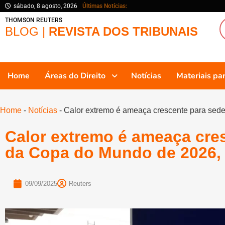
sábado, 8 agosto, 2026
Últimas Notícias:
THOMSON REUTERS
BLOG |
REVISTA DOS TRIBUNAIS
Home
Áreas do Direito
Notícias
Materiais p
Home
-
Notícias
-
Calor extremo é ameaça crescente para sede
Calor extremo é ameaça cre
da Copa do Mundo de 2026, d
09/09/2025
Reuters