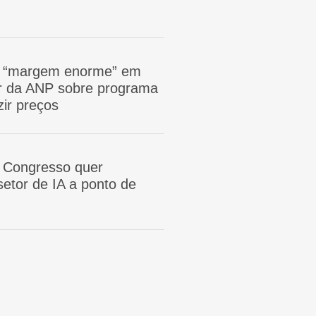
m “margem enorme” em
tor da ANP sobre programa
zir preços
 Congresso quer
etor de IA a ponto de