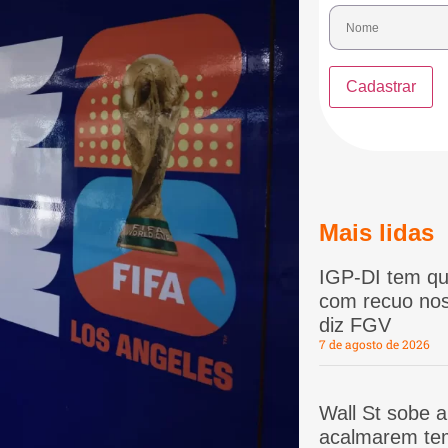
Mais lidas
IGP-DI tem qu
com recuo nos
diz FGV
7 de agosto de 2026
Wall St sobe 
acalmarem te