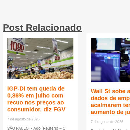
Post Relacionado
IGP-DI tem queda de
Wall St sobe 
0,86% em julho com
dados de emp
recuo nos preços ao
acalmarem te
consumidor, diz FGV
aumento de j
7 de agosto de 2026
7 de agosto de 2026
SÃO PAULO, 7 Ago (Reuters) – O