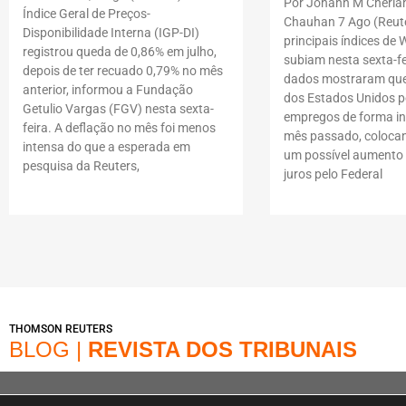
Por Johann M Cheria
Índice Geral de Preços-
Chauhan 7 Ago (Reute
Disponibilidade Interna (IGP-DI)
principais índices de W
registrou queda de 0,86% em julho,
subiam nesta sexta-fe
depois de ter recuado 0,79% no mês
dados mostraram que
anterior, informou a Fundação
dos Estados Unidos p
Getulio Vargas (FGV) nesta sexta-
empregos de forma i
feira. A deflação no mês foi menos
mês passado, coloca
intensa do que a esperada em
um possível aumento 
pesquisa da Reuters,
juros pelo Federal
THOMSON REUTERS
BLOG |
REVISTA DOS TRIBUNAIS
© Copyright 2022 – Loja | A Loja é operada na Av. Dr. Cardoso de Melo, 1855 – V