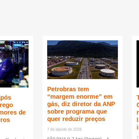
Petrobras tem
“margem enorme” em
após
gás, diz diretor da ANP
rego
sobre programa que
mores de
quer reduzir preços
uros
7 de agosto de 2026
7
SÃO PAULO, 7 Ago (Reuters) – A