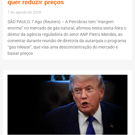
quer reduzir preços
7 de agosto de 2026
SÃO PAULO, 7 Ago (Reuters) – A Petrobras tem “margem
enorme” no mercado de gás natural, afirmou nesta sexta-feira o
diretor da agência reguladora do setor ANP Pietro Mendes, ao
comentar durante reunião de diretoria da autarquia o programa
“gas release”, que visa uma desconcentração do mercado e
baixar preços