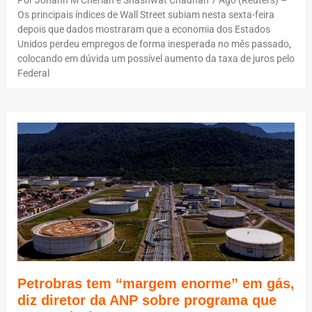
Os principais índices de Wall Street subiam nesta sexta-feira
depois que dados mostraram que a economia dos Estados
Unidos perdeu empregos de forma inesperada no mês passado,
colocando em dúvida um possível aumento da taxa de juros pelo
Federal
Petrobras tem “margem enorme” em gás,
diz diretor da ANP sobre programa que