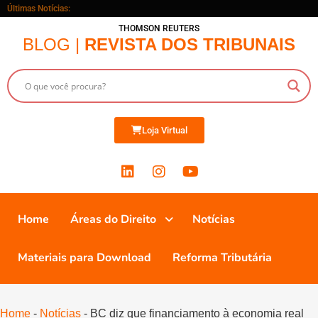
Últimas Notícias:
THOMSON REUTERS
BLOG |
REVISTA DOS TRIBUNAIS
Loja Virtual
Home
Áreas do Direito
Notícias
Materiais para Download
Reforma Tributária
Home
-
Notícias
-
BC diz que financiamento à economia real