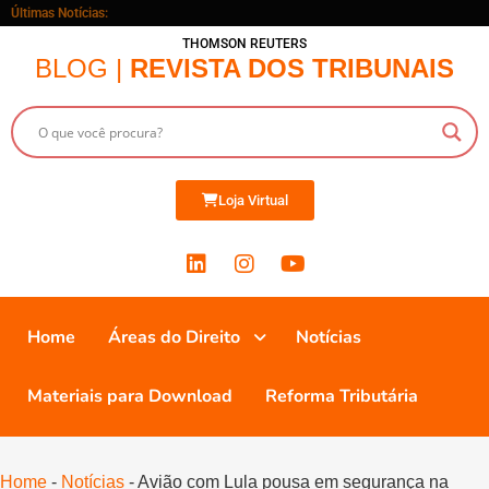
Últimas Notícias:
THOMSON REUTERS
BLOG |
REVISTA DOS TRIBUNAIS
Loja Virtual
Home
Áreas do Direito
Notícias
Materiais para Download
Reforma Tributária
Home
-
Notícias
-
Avião com Lula pousa em segurança na