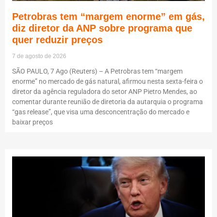
Petrobras tem “margem enorme” em gás,
diz diretor da ANP sobre programa que
quer reduzir preços
7 de agosto de 2026
SÃO PAULO, 7 Ago (Reuters) – A Petrobras tem “margem
enorme” no mercado de gás natural, afirmou nesta sexta-feira o
diretor da agência reguladora do setor ANP Pietro Mendes, ao
comentar durante reunião de diretoria da autarquia o programa
“gas release”, que visa uma desconcentração do mercado e
baixar preços