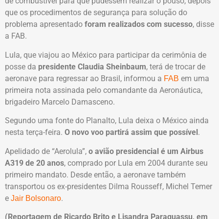
de combustível para que pudessem realizar o pouso, depois
que os procedimentos de segurança para solução do
problema apresentado
foram realizados com sucesso
, disse
a FAB.
Lula, que viajou ao México para participar da cerimônia de
posse da
presidente Claudia Sheinbaum
, terá de trocar de
aeronave para regressar ao Brasil, informou a
em uma
FAB
primeira nota assinada pelo comandante da Aeronáutica,
brigadeiro Marcelo Damasceno.
Segundo uma fonte do Planalto, Lula deixa o México ainda
nesta terça-feira.
O novo voo partirá assim que possível
.
Apelidado de “Aerolula”,
o avião presidencial é um Airbus
A319 de 20 anos
, comprado por Lula em 2004 durante seu
primeiro mandato. Desde então, a aeronave também
transportou os ex-presidentes Dilma Rousseff, Michel Temer
e
.
Jair Bolsonaro
(Reportagem de Ricardo Brito e Lisandra Paraguassu, em