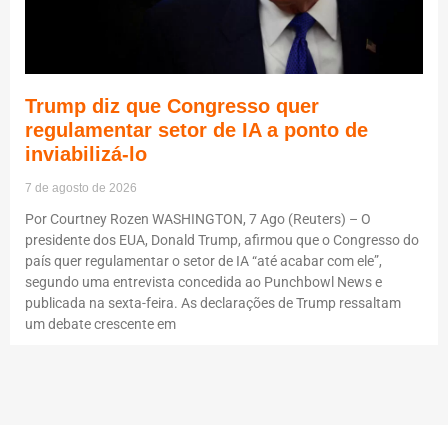
Trump diz que Congresso quer
regulamentar setor de IA a ponto de
inviabilizá-lo
7 de agosto de 2026
Por Courtney Rozen WASHINGTON, 7 Ago (Reuters) – O
presidente dos EUA, Donald Trump, afirmou que o Congresso do
país quer regulamentar o setor de IA “até acabar com ele”,
segundo uma entrevista concedida ao Punchbowl News e
publicada na sexta-feira. As declarações de Trump ressaltam
um debate crescente em