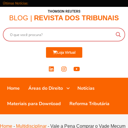
Últimas Notícias:
THOMSON REUTERS
BLOG |
REVISTA DOS TRIBUNAIS
Loja Virtual
Home
Áreas do Direito
Notícias
Materiais para Download
Reforma Tributária
Home
-
Multidisciplinar
-
Vale a Pena Comprar o Vade Mecum