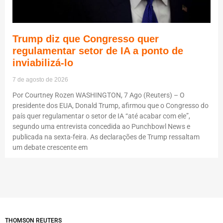
Trump diz que Congresso quer
regulamentar setor de IA a ponto de
inviabilizá-lo
7 de agosto de 2026
Por Courtney Rozen WASHINGTON, 7 Ago (Reuters) – O
presidente dos EUA, Donald Trump, afirmou que o Congresso do
país quer regulamentar o setor de IA “até acabar com ele”,
segundo uma entrevista concedida ao Punchbowl News e
publicada na sexta-feira. As declarações de Trump ressaltam
um debate crescente em
THOMSON REUTERS