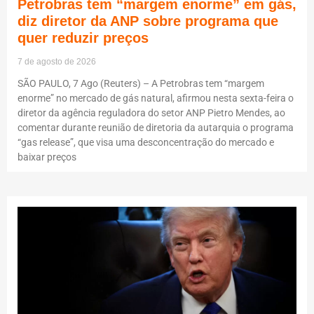
Petrobras tem “margem enorme” em gás,
diz diretor da ANP sobre programa que
quer reduzir preços
7 de agosto de 2026
SÃO PAULO, 7 Ago (Reuters) – A Petrobras tem “margem
enorme” no mercado de gás natural, afirmou nesta sexta-feira o
diretor da agência reguladora do setor ANP Pietro Mendes, ao
comentar durante reunião de diretoria da autarquia o programa
“gas release”, que visa uma desconcentração do mercado e
baixar preços