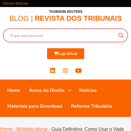
Últimas Notícias:
THOMSON REUTERS
BLOG |
REVISTA DOS TRIBUNAIS
Loja Virtual
Home
Áreas do Direito
Notícias
Materiais para Download
Reforma Tributária
Home
-
Multidisciplinar
-
Guia Definitivo: Como Usar o Vade