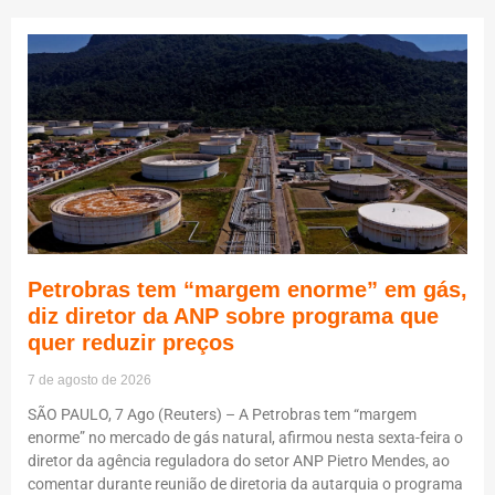
Petrobras tem “margem enorme” em gás,
diz diretor da ANP sobre programa que
quer reduzir preços
7 de agosto de 2026
SÃO PAULO, 7 Ago (Reuters) – A Petrobras tem “margem
enorme” no mercado de gás natural, afirmou nesta sexta-feira o
diretor da agência reguladora do setor ANP Pietro Mendes, ao
comentar durante reunião de diretoria da autarquia o programa