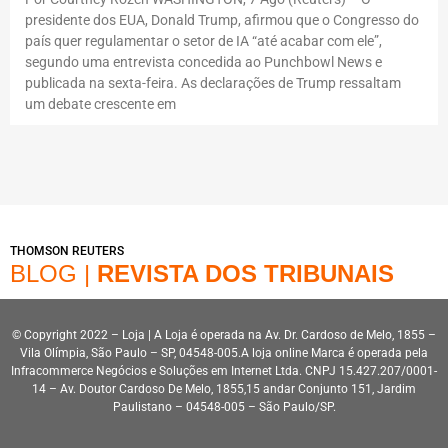
presidente dos EUA, Donald Trump, afirmou que o Congresso do
país quer regulamentar o setor de IA “até acabar com ele”,
segundo uma entrevista concedida ao Punchbowl News e
publicada na sexta-feira. As declarações de Trump ressaltam
um debate crescente em
THOMSON REUTERS
BLOG |
REVISTA DOS TRIBUNAIS
© Copyright 2022 – Loja | A Loja é operada na Av. Dr. Cardoso de Melo, 1855 –
Vila Olímpia, São Paulo – SP, 04548-005.A loja online Marca é operada pela
Infracommerce Negócios e Soluções em Internet Ltda. CNPJ 15.427.207/0001-
14 – Av. Doutor Cardoso De Melo, 1855,15 andar Conjunto 151, Jardim
Paulistano – 04548-005 – São Paulo/SP.