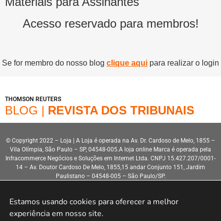
Materiais para Assinantes
Acesso reservado para membros!
Se for membro do nosso blog
clique aqui
para realizar o login
THOMSON REUTERS
BLOG |
REVISTA DOS TRIBUNAIS
© Copyright 2022 – Loja | A Loja é operada na Av. Dr. Cardoso de Melo, 1855 –
Vila Olímpia, São Paulo – SP, 04548-005.A loja online Marca é operada pela
Infracommerce Negócios e Soluções em Internet Ltda. CNPJ 15.427.207/0001-
14 – Av. Doutor Cardoso De Melo, 1855,15 andar Conjunto 151, Jardim
Paulistano – 04548-005 – São Paulo/SP.
Estamos usando cookies para oferecer a melhor 
experiência em nosso site.
