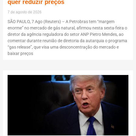
quer reduzir preços
7 de agosto de 2026
SÃO PAULO, 7 Ago (Reuters) – A Petrobras tem “margem
enorme” no mercado de gás natural, afirmou nesta sexta-feira o
diretor da agência reguladora do setor ANP Pietro Mendes, ao
comentar durante reunião de diretoria da autarquia o programa
“gas release”, que visa uma desconcentração do mercado e
baixar preços