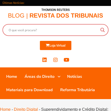
Últimas Notícias:
THOMSON REUTERS
BLOG |
REVISTA DOS TRIBUNAIS
Loja Virtual
Home
Áreas do Direito
Notícias
Materiais para Download
Reforma Tributária
Home
-
Direito Digital
-
Superendividamento e Crédito Digital: