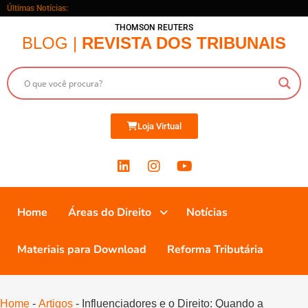
Últimas Notícias:
THOMSON REUTERS
BLOG |
REVISTA DOS TRIBUNAIS
Loja Virtual
Home
Áreas do Direito
Notícias
Materiais para Download
Reforma Tributária
Home
-
Artigos
-
Influenciadores e o Direito: Quando a