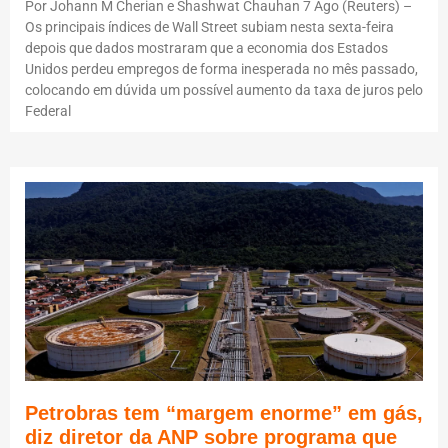
Por Johann M Cherian e Shashwat Chauhan 7 Ago (Reuters) –
Os principais índices de Wall Street subiam nesta sexta-feira
depois que dados mostraram que a economia dos Estados
Unidos perdeu empregos de forma inesperada no mês passado,
colocando em dúvida um possível aumento da taxa de juros pelo
Federal
Petrobras tem “margem enorme” em gás,
diz diretor da ANP sobre programa que