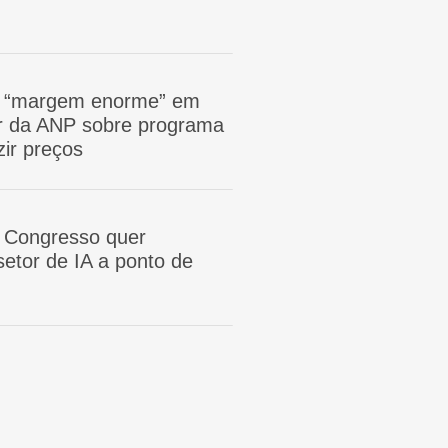
m “margem enorme” em
tor da ANP sobre programa
zir preços
 Congresso quer
etor de IA a ponto de