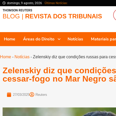
domingo, 9 agosto, 2026
Últimas Notícias:
THOMSON REUTERS
BLOG |
REVISTA DOS TRIBUNAIS
Home
Áreas do Direito
Notícias
Materiais p
Home
-
Notícias
-
Zelenskiy diz que condições russas para cess
Zelenskiy diz que condições
cessar-fogo no Mar Negro sã
27/03/2025
Reuters