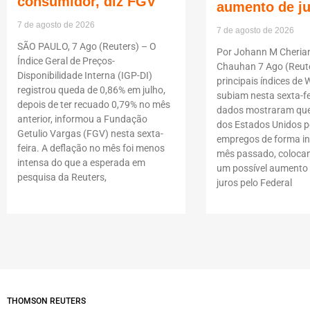
consumidor, diz FGV
aumento de j
7 de agosto de 2026
7 de agosto de 2026
SÃO PAULO, 7 Ago (Reuters) – O
Por Johann M Cheria
Índice Geral de Preços-
Chauhan 7 Ago (Reute
Disponibilidade Interna (IGP-DI)
principais índices de W
registrou queda de 0,86% em julho,
subiam nesta sexta-fe
depois de ter recuado 0,79% no mês
dados mostraram que
anterior, informou a Fundação
dos Estados Unidos p
Getulio Vargas (FGV) nesta sexta-
empregos de forma i
feira. A deflação no mês foi menos
mês passado, coloca
intensa do que a esperada em
um possível aumento 
pesquisa da Reuters,
juros pelo Federal
THOMSON REUTERS