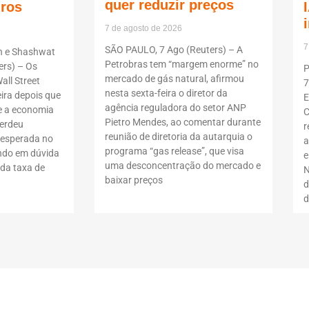
quer reduzir preços
uros
7 de agosto de 2026
7
SÃO PAULO, 7 Ago (Reuters) – A
n e Shashwat
Petrobras tem “margem enorme” no
rs) – Os
P
mercado de gás natural, afirmou
all Street
7
nesta sexta-feira o diretor da
ira depois que
E
agência reguladora do setor ANP
 a economia
C
Pietro Mendes, ao comentar durante
erdeu
r
reunião de diretoria da autarquia o
nesperada no
a
programa “gas release”, que visa
ndo em dúvida
e
uma desconcentração do mercado e
da taxa de
N
baixar preços
d
d