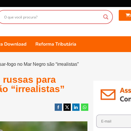
ara Download
Reforma Tributária
ar-fogo no Mar Negro são “irrealistas”
 russas para
o “irrealistas”