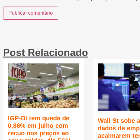
Post Relacionado
IGP-DI tem queda de
Wall St sobe 
0,86% em julho com
dados de emp
recuo nos preços ao
acalmarem te