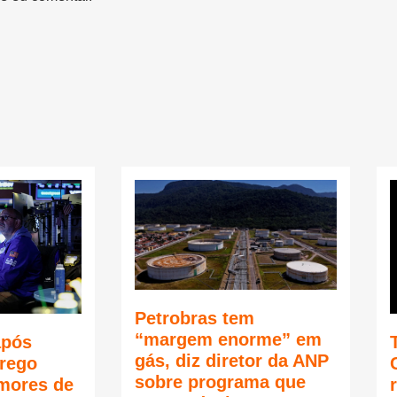
Petrobras tem
“margem enorme” em
após
gás, diz diretor da ANP
rego
sobre programa que
mores de