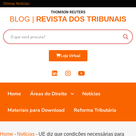
Últimas Notícias:
THOMSON REUTERS
BLOG |
REVISTA DOS TRIBUNAIS
Loja Virtual
Home
Áreas do Direito
Notícias
Materiais para Download
Reforma Tributária
Home
-
Notícias
-
UE diz que condições necessárias para