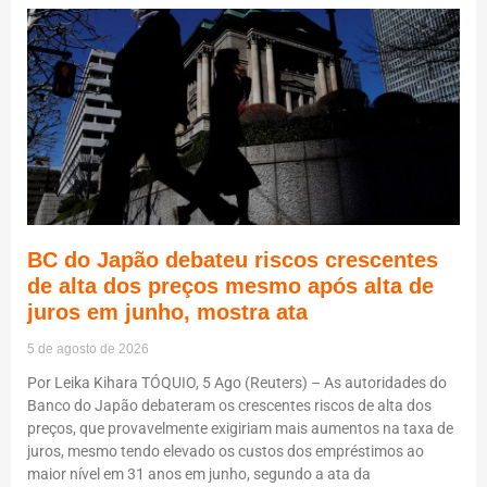
BC do Japão debateu riscos crescentes
de alta dos preços mesmo após alta de
juros em junho, mostra ata
5 de agosto de 2026
Por Leika Kihara TÓQUIO, 5 Ago (Reuters) – As autoridades do
Banco do Japão debateram os crescentes riscos de alta dos
preços, que provavelmente exigiriam mais aumentos na taxa de
juros, mesmo tendo elevado os custos dos empréstimos ao
maior nível em 31 anos em junho, segundo a ata da