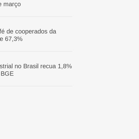
e março
afé de cooperados da
ge 67,3%
trial no Brasil recua 1,8%
 IBGE