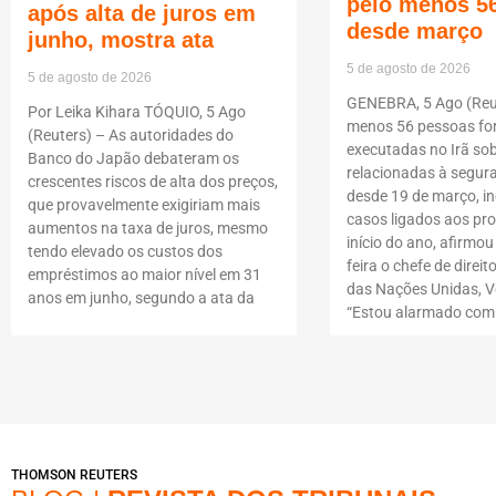
pelo menos 5
após alta de juros em
desde março
junho, mostra ata
5 de agosto de 2026
5 de agosto de 2026
GENEBRA, 5 Ago (Reut
Por Leika Kihara TÓQUIO, 5 Ago
menos 56 pessoas f
(Reuters) – As autoridades do
executadas no Irã so
Banco do Japão debateram os
relacionadas à segur
crescentes riscos de alta dos preços,
desde 19 de março, i
que provavelmente exigiriam mais
casos ligados aos pro
aumentos na taxa de juros, mesmo
início do ano, afirmou
tendo elevado os custos dos
feira o chefe de dire
empréstimos ao maior nível em 31
das Nações Unidas, Vo
anos em junho, segundo a ata da
“Estou alarmado com
THOMSON REUTERS