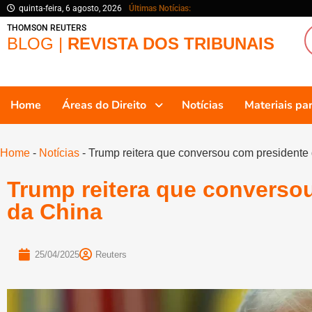
quinta-feira, 6 agosto, 2026
Últimas Notícias:
THOMSON REUTERS
BLOG |
REVISTA DOS TRIBUNAIS
Home
Áreas do Direito
Notícias
Materiais p
Home
-
Notícias
-
Trump reitera que conversou com presidente
Trump reitera que converso
da China
25/04/2025
Reuters