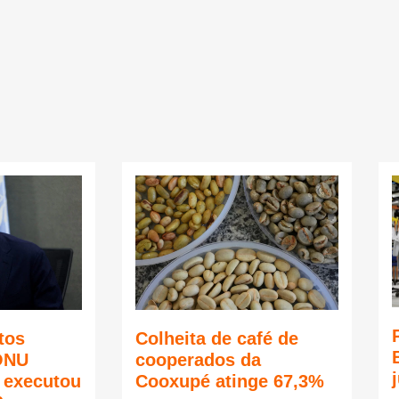
tos
Colheita de café de
ONU
cooperados da
ã executou
Cooxupé atinge 67,3%