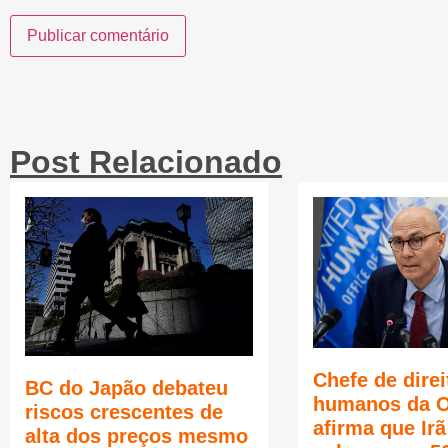
Post Relacionado
Chefe de direi
BC do Japão debateu
humanos da 
riscos crescentes de
afirma que Ir
alta dos preços mesmo