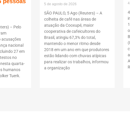
6 pessoas
4
5 de agosto de 2026
4
SÃO PAULO, 5 Ago (Reuters) – A
i
colheita de café nas áreas de
1
atuação da Cooxupé, maior
ers) – Pelo
o
cooperativa de cafeicultores do
oram
B
Brasil, atingiu 67,3% do total,
b acusações
(
mantendo o menor ritmo desde
ança nacional
c
2018 em um ano em que produtores
ncluindo 27 em
a
estão lidando com chuvas atípicas
testos no
A
para realizar os trabalhos, informou
 nesta quarta-
R
a organização
itos humanos
lker Tuerk.