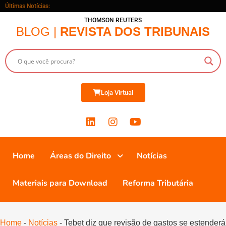
Últimas Notícias:
THOMSON REUTERS
BLOG |
REVISTA DOS TRIBUNAIS
Loja Virtual
Home
Áreas do Direito
Notícias
Materiais para Download
Reforma Tributária
Home
-
Notícias
-
Tebet diz que revisão de gastos se estenderá