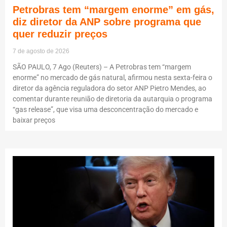
Petrobras tem “margem enorme” em gás,
diz diretor da ANP sobre programa que
quer reduzir preços
7 de agosto de 2026
SÃO PAULO, 7 Ago (Reuters) – A Petrobras tem “margem
enorme” no mercado de gás natural, afirmou nesta sexta-feira o
diretor da agência reguladora do setor ANP Pietro Mendes, ao
comentar durante reunião de diretoria da autarquia o programa
“gas release”, que visa uma desconcentração do mercado e
baixar preços