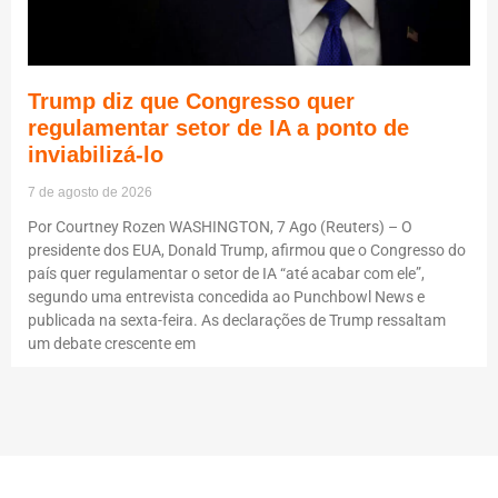
Trump diz que Congresso quer
regulamentar setor de IA a ponto de
inviabilizá-lo
7 de agosto de 2026
Por Courtney Rozen WASHINGTON, 7 Ago (Reuters) – O
presidente dos EUA, Donald Trump, afirmou que o Congresso do
país quer regulamentar o setor de IA “até acabar com ele”,
segundo uma entrevista concedida ao Punchbowl News e
publicada na sexta-feira. As declarações de Trump ressaltam
um debate crescente em